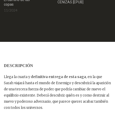
CENIZAS [EPUB]
T
copas
1
11/2024
DESCRIPCIÓN
Llega la cuarta y
definitiva entrega de esta saga
, en la que
Sarah viajará hasta el mundo de Enemigo y descubrirá la aparición
de una tercera fuerza de poder que podría cambiar de nuevo el
equilibrio existente. Deberá descubrir quién es y como destruir al
nuevo y poderoso adversario, que parece querer acabar también
con todos los universos.