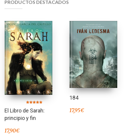
PRODUCTOS DESTACADOS
184
Valorado en
17,95
€
El Libro de Sarah:
5.00
de 5
principio y fin
17,90
€