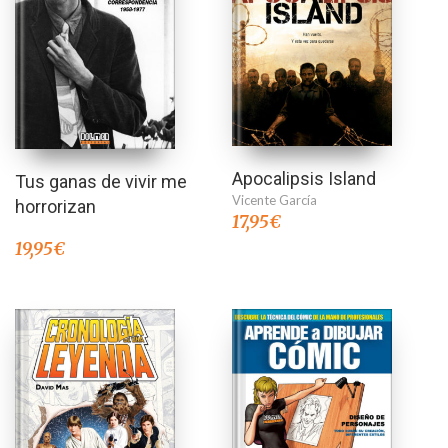
Apocalipsis Island
Tus ganas de vivir me
Vicente García
horrorizan
17,95
€
19,95
€