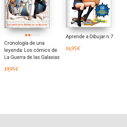
Aprende a Dibujar n.7
Valorado
Cronología de una
en
2.00
14,95
€
de 5
leyenda: Los cómics de
La Guerra de las Galaxias
19,95
€