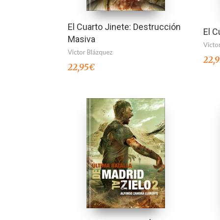
El Cuarto Jinete: Destrucción
El C
Masiva
Victo
Victor Blázquez
22,
22,95
€