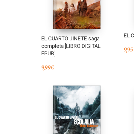
EL 
EL CUARTO JINETE saga
completa [LIBRO DIGITAL
9,95
EPUB]
9,99
€