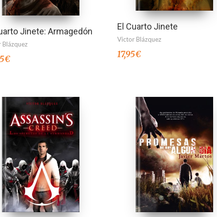
El Cuarto Jinete
uarto Jinete: Armagedón
Victor Blázquez
r Blázquez
17,95
€
95
€