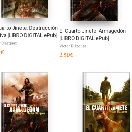
uarto Jinete: Destrucción
El Cuarto Jinete: Armagedón
va [LIBRO DIGITAL ePub]
[LIBRO DIGITAL ePub]
r Blázquez
Victor Blázquez
0
€
2,50
€