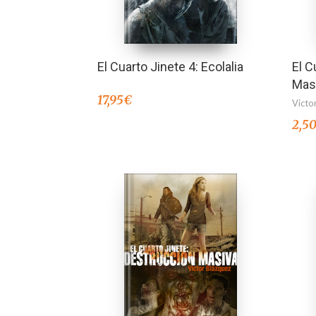
El Cuarto Jinete 4: Ecolalia
El C
Masi
17,95
€
Victo
2,5