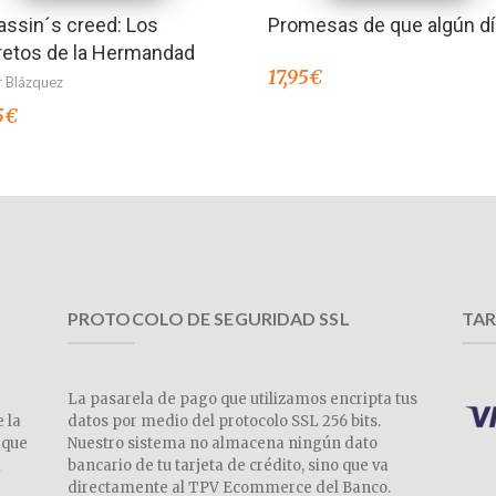
ssin´s creed: Los
Promesas de que algún dí
retos de la Hermandad
17,95
€
r Blázquez
5
€
PROTOCOLO DE SEGURIDAD SSL
TAR
La pasarela de pago que utilizamos encripta tus
e la
datos por medio del protocolo SSL 256 bits.
 que
Nuestro sistema no almacena ningún dato
a
bancario de tu tarjeta de crédito, sino que va
directamente al TPV Ecommerce del Banco.