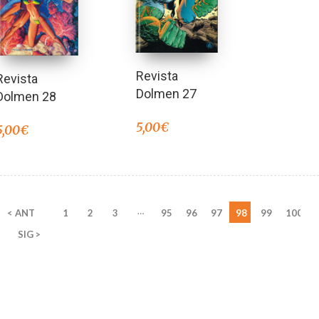
Revista
Revista
Dolmen 27
Dolmen 28
5,00
€
5,00
€
…
< ANT
1
2
3
95
96
97
98
99
100
SIG >