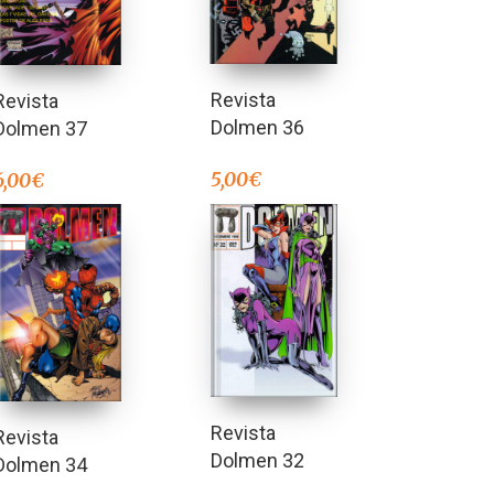
Revista
Revista
Dolmen 36
Dolmen 37
5,00
€
6,00
€
Revista
Revista
Dolmen 32
Dolmen 34