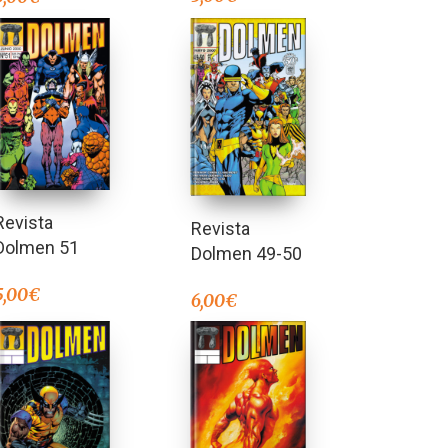
Revista
Revista
Dolmen 51
Dolmen 49-50
5,00
€
6,00
€