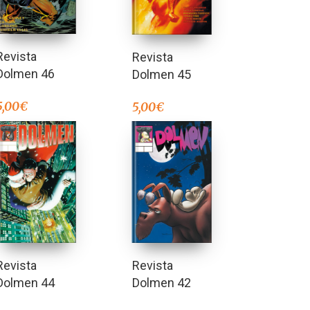
Revista
Revista
Dolmen 46
Dolmen 45
5,00
€
5,00
€
Revista
Revista
Dolmen 44
Dolmen 42