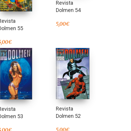
Revista
Dolmen 54
Revista
5,00
€
Dolmen 55
5,00
€
Revista
Revista
Dolmen 52
Dolmen 53
5,00
€
5,00
€