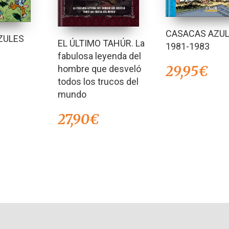
CASACAS AZU
ZULES
EL ÚLTIMO TAHÚR. La
1981-1983
fabulosa leyenda del
29,95
€
hombre que desveló
todos los trucos del
mundo
27,90
€