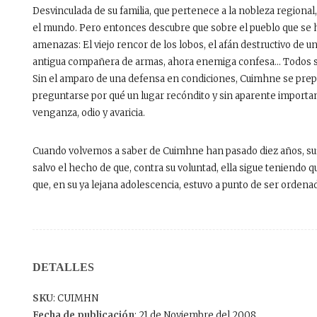
Desvinculada de su familia, que pertenece a la nobleza region
el mundo. Pero entonces descubre que sobre el pueblo que se 
amenazas: El viejo rencor de los lobos, el afán destructivo de u
antigua compañera de armas, ahora enemiga confesa… Todos se 
Sin el amparo de una defensa en condiciones, Cuimhne se prepara 
preguntarse por qué un lugar recóndito y sin aparente importa
venganza, odio y avaricia.
Cuando volvemos a saber de Cuimhne han pasado diez años, suf
salvo el hecho de que, contra su voluntad, ella sigue teniendo
que, en su ya lejana adolescencia, estuvo a punto de ser ordena
DETALLES
SKU
: CUIMHN
Fecha de publicación
: 21 de Noviembre del 2008