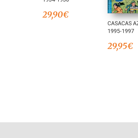
29,90
€
CASACAS A
1995-1997
29,95
€