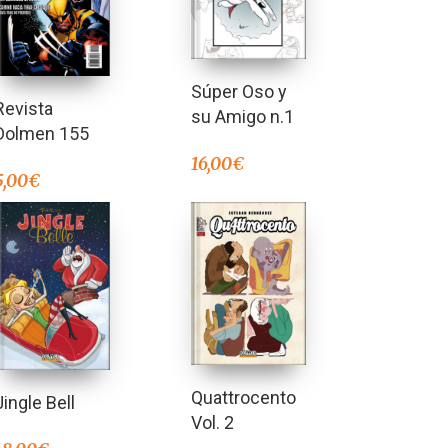
Súper Oso y
Revista
su Amigo n.1
Dolmen 155
16,00
€
5,00
€
Quattrocento
Jingle Bell
Vol. 2