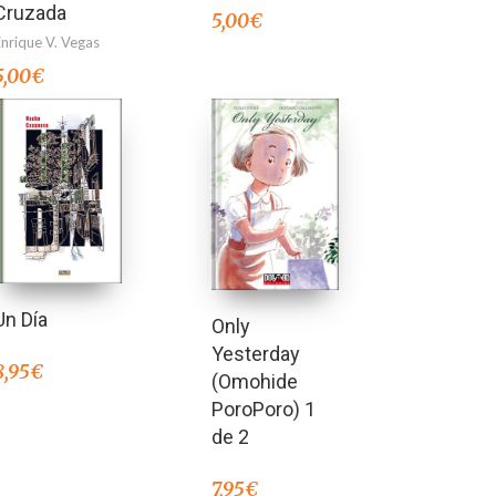
Cruzada
5,00
€
Enrique V. Vegas
5,00
€
Un Día
Only
Yesterday
8,95
€
(Omohide
PoroPoro) 1
de 2
7,95
€