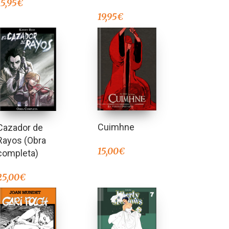
15,95
€
19,95
€
Cuimhne
Cazador de
Rayos (Obra
15,00
€
completa)
25,00
€