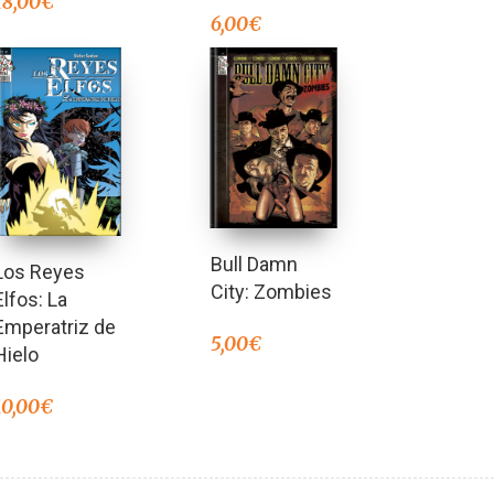
18,00
€
6,00
€
Bull Damn
Los Reyes
City: Zombies
Elfos: La
Emperatriz de
5,00
€
Hielo
10,00
€