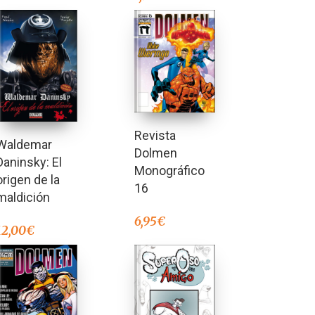
Revista
Waldemar
Dolmen
Daninsky: El
Monográfico
origen de la
16
maldición
6,95
€
12,00
€