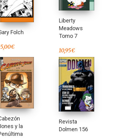
Liberty
Meadows
Gary Folch
Tomo 7
15,00
€
10,95
€
Cabezón
Revista
Jones y la
Dolmen 156
Penúltima