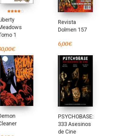
Valorado
Liberty
en
Revista
4.00
de 5
Meadows
Dolmen 157
Tomo 1
6,00
€
30,00
€
Demon
PSYCHOBASE:
Cleaner
333 Asesinos
de Cine