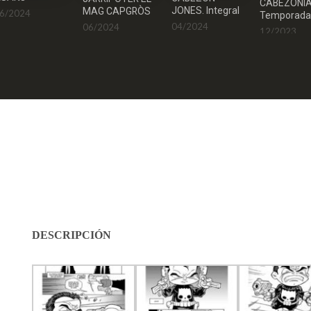
CABEZONIA
JONES. Integral
MAG CAPGRÒS
6/2024
Temporada 
04/2024
06/2024
12/2023
DESCRIPCIÓN