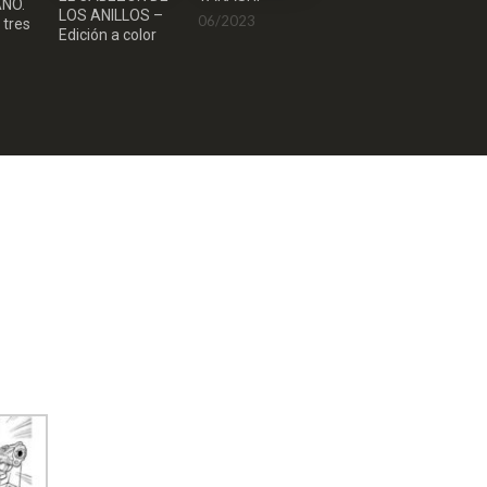
NO.
BOB FETT
LOS ANILLOS –
06/2023
tres
03/2023
Edición a color
27,90