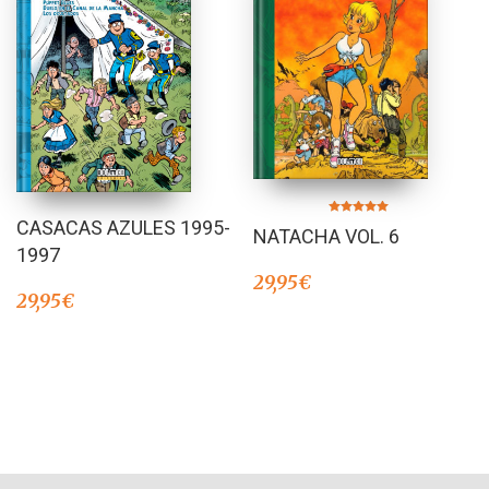
Valorado en
CASACAS AZULES 1995-
NATACHA VOL. 6
5.00
de 5
1997
29,95
€
29,95
€