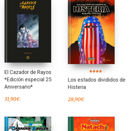
El Cazador de Rayos
Valorado
*Edición especial 25
Los estados divididos de
en
4.00
de 5
Aniversario*
Histeria
31,90
€
28,90
€