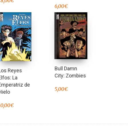
18,00
€
6,00
€
Bull Damn
Los Reyes
City: Zombies
Elfos: La
Emperatriz de
5,00
€
Hielo
10,00
€