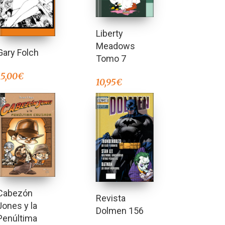
Liberty
Meadows
Gary Folch
Tomo 7
15,00
€
10,95
€
Cabezón
Revista
Jones y la
Dolmen 156
Penúltima