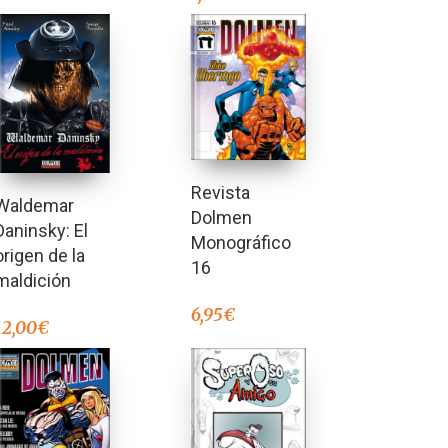
Revista
Waldemar
Dolmen
Daninsky: El
Monográfico
origen de la
16
maldición
6,95
€
12,00
€