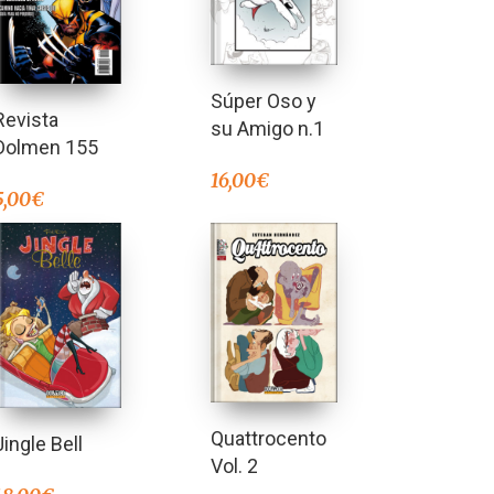
Súper Oso y
Revista
su Amigo n.1
Dolmen 155
16,00
€
5,00
€
Quattrocento
Jingle Bell
Vol. 2