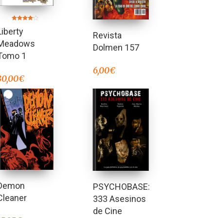
Valorado
Liberty
en
Revista
4.00
de 5
Meadows
Dolmen 157
Tomo 1
6,00
€
30,00
€
Demon
PSYCHOBASE:
Cleaner
333 Asesinos
de Cine