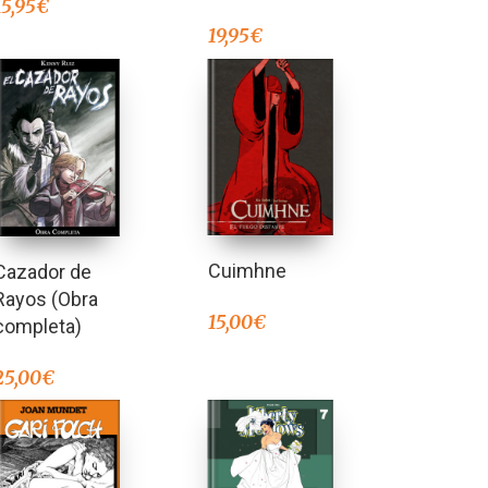
15,95
€
19,95
€
Cuimhne
Cazador de
Rayos (Obra
15,00
€
completa)
25,00
€