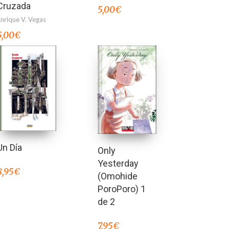
Cruzada
5,00
€
Enrique V. Vegas
5,00
€
Un Día
Only
Yesterday
8,95
€
(Omohide
PoroPoro) 1
de 2
7,95
€