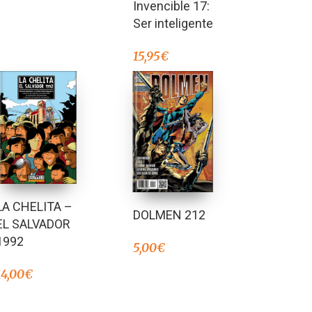
Invencible 17:
Ser inteligente
15,95
€
LA CHELITA –
DOLMEN 212
EL SALVADOR
1992
5,00
€
14,00
€