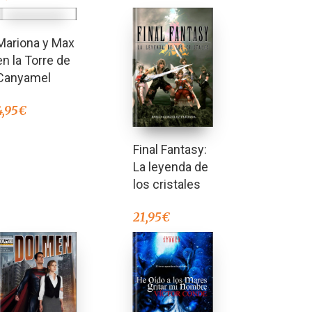
Mariona y Max
en la Torre de
Canyamel
4,95
€
Final Fantasy:
La leyenda de
los cristales
21,95
€