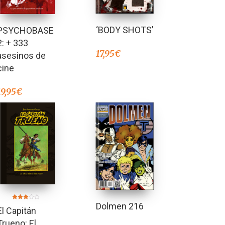
‘BODY SHOTS’
PSYCHOBASE
2: + 333
17,95
€
asesinos de
cine
19,95
€
Dolmen 216
Valorado
El Capitán
en
3.00
de 5
Trueno: El