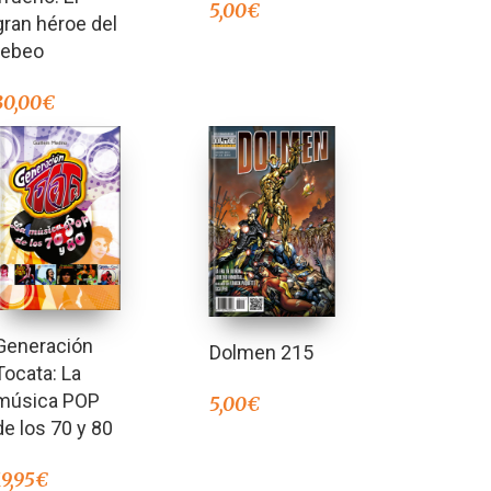
5,00
€
gran héroe del
tebeo
30,00
€
Generación
Dolmen 215
Tocata: La
música POP
5,00
€
de los 70 y 80
19,95
€