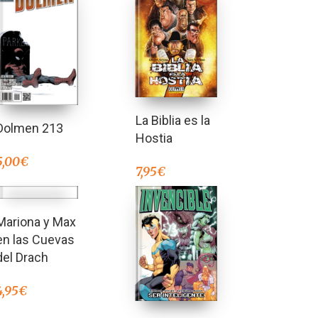
La Biblia es la
Dolmen 213
Hostia
5,00
€
7,95
€
Mariona y Max
en las Cuevas
del Drach
4,95
€