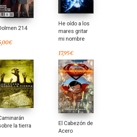
He oído a los
Dolmen 214
mares gritar
mi nombre
5,00
€
17,95
€
Caminarán
El Cabezón de
sobre la tierra
Acero