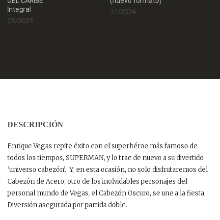
DEL CARIBE
0
(nuevo formato)
Integral
11/2024
05/2025
DESCRIPCIÓN
Enrique Vegas repite éxito con el superhéroe más famoso de
todos los tiempos, SUPERMAN, y lo trae de nuevo a su divertido
‘universo cabezón’. Y, en esta ocasión, no solo disfrutaremos del
Cabezón de Acero; otro de los inolvidables personajes del
personal mundo de Vegas, el Cabezón Oscuro, se une a la fiesta.
Diversión asegurada por partida doble.