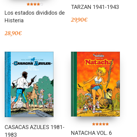
Valorado en
TARZAN 1941-1943
5.00
Valorado
de 5
Los estados divididos de
en
4.00
de 5
29,90
€
Histeria
28,90
€
CASACAS AZULES 1981-
Valorado en
NATACHA VOL. 6
5.00
1983
de 5