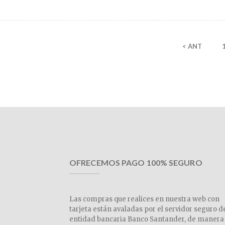
< ANT
OFRECEMOS PAGO 100% SEGURO
Las compras que realices en nuestra web con
tarjeta están avaladas por el servidor seguro d
entidad bancaria Banco Santander, de manera