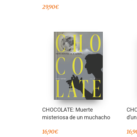
29,90
€
CHOCOLATE: Muerte
CHO
misteriosa de un muchacho
d’un 
16,90
€
16,9