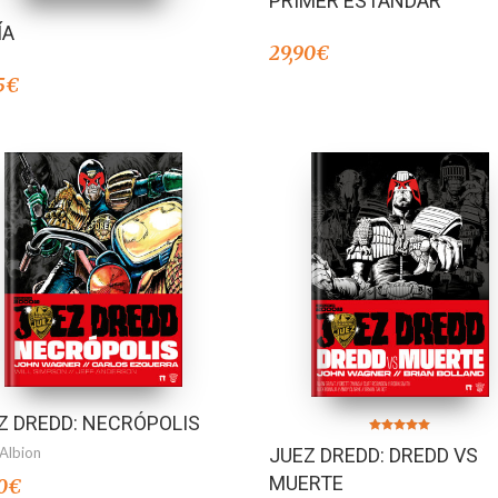
PRIMER ESTÁNDAR
ÍA
29,90
€
5
€
Z DREDD: NECRÓPOLIS
Valorado en
 Albion
JUEZ DREDD: DREDD VS
5.00
de 5
MUERTE
0
€