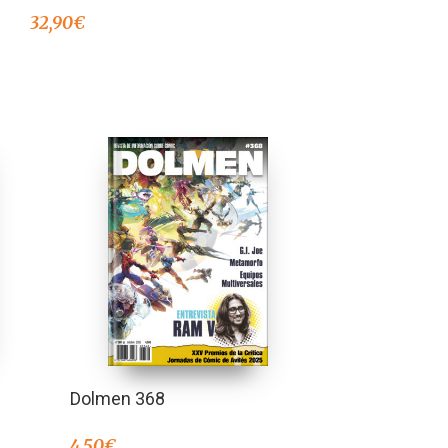
32,90
€
Dolmen 368
4,50
€