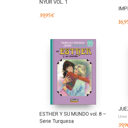
NYUR VOL. 1
IMP
39,95
€
16,9
JUE
ESTHER Y SU MUNDO vol. 8 –
Línea
Serie Turquesa
39,9