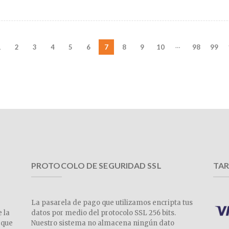
…
1
2
3
4
5
6
7
8
9
10
98
99
PROTOCOLO DE SEGURIDAD SSL
TAR
La pasarela de pago que utilizamos encripta tus
e la
datos por medio del protocolo SSL 256 bits.
 que
Nuestro sistema no almacena ningún dato