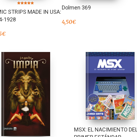
Dolmen 369
Valorado en
IC STRIPS MADE IN USA:
5.00
de 5
4-1928
4,50
€
5
€
MSX: EL NACIMIENTO DE