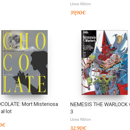
Línea Albion
39,90
€
COLATE: Mort Misteriosa
NEMESIS THE WARLOCK v
al·lot
3
Línea Albion
0
€
32,90
€