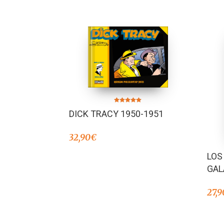
Valorado en
DICK TRACY 1950-1951
5.00
de 5
32,90
€
LOS
GALA
27,9