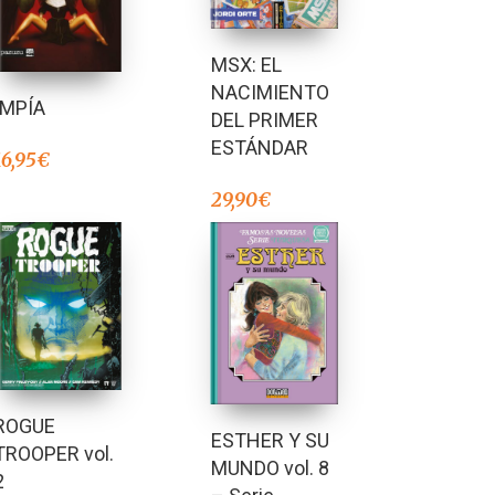
MSX: EL
NACIMIENTO
IMPÍA
DEL PRIMER
ESTÁNDAR
16,95
€
29,90
€
ROGUE
ESTHER Y SU
TROOPER vol.
MUNDO vol. 8
2