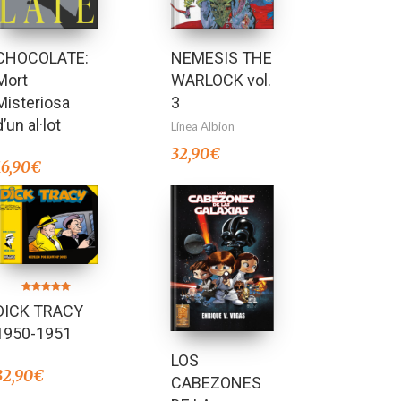
CHOCOLATE:
NEMESIS THE
Mort
WARLOCK vol.
Misteriosa
3
d’un al·lot
Línea Albion
32,90
€
16,90
€
Valorado en
DICK TRACY
5.00
de 5
1950-1951
LOS
32,90
€
CABEZONES