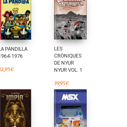
LES
LA PANDILLA
CRÒNIQUES
1964-1976
DE NYUR
32,95
€
NYUR VOL. 1
39,95
€