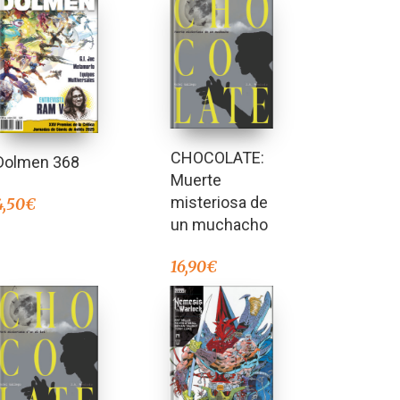
CHOCOLATE:
Dolmen 368
Muerte
misteriosa de
4,50
€
un muchacho
16,90
€