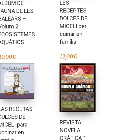
LES
ÀLBUM DE
RECEPTES
FAUNA DE LES
DOLCES DE
BALEARS –
MICELI per
Volum 2:
cuinar en
ECOSISTEMES
família
AQUÀTICS
12,00
€
20,00
€
LAS RECETAS
DULCES DE
REVISTA
MICELI para
NOVELA
cocinar en
GRÁFICA 1