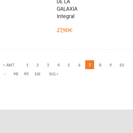
DE LA
GALAXIA
Integral
27,90
€
< ANT
1
2
3
4
5
6
7
8
9
10
…
98
99
100
SIG >