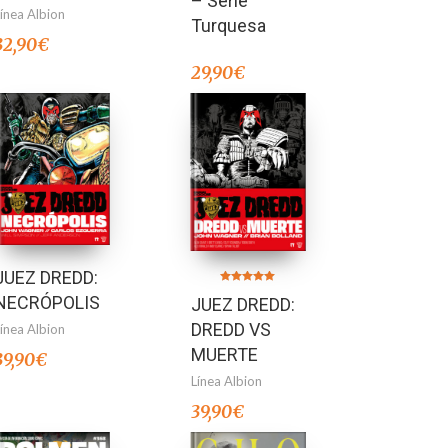
– Serie
Línea Albion
Turquesa
32,90
€
29,90
€
JUEZ DREDD:
Valorado en
NECRÓPOLIS
JUEZ DREDD:
5.00
de 5
DREDD VS
Línea Albion
MUERTE
39,90
€
Línea Albion
39,90
€