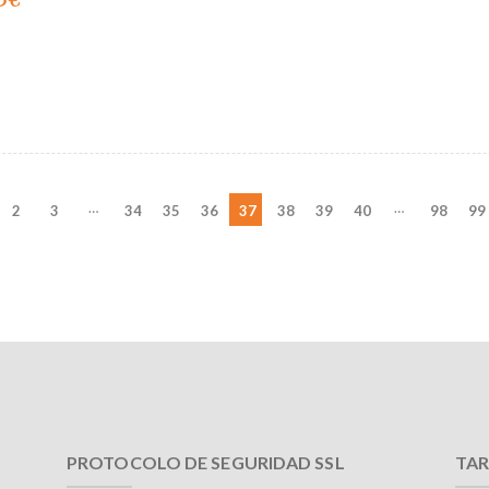
…
…
2
3
34
35
36
37
38
39
40
98
99
PROTOCOLO DE SEGURIDAD SSL
TAR