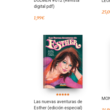
DOLMEN #012 (Revista
LEO
digital pdf)
25,
1,99
€
MO
Valorado en
Las nuevas aventuras de
5.00
de 5
Esther (edición especial)
34,9