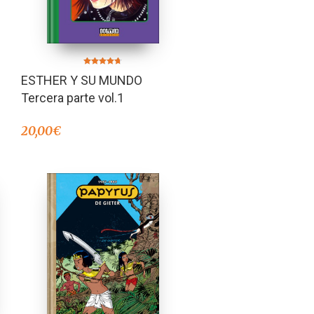
Valorado en
ESTHER Y SU MUNDO
4.60
de 5
Tercera parte vol.1
20,00
€