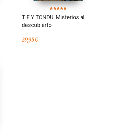
Valorado en
TIF Y TONDU. Misterios al
5.00
de 5
descubierto
29,95
€