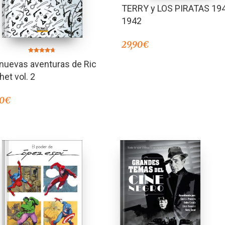
TERRY y LOS PIRATAS 19
1942
29,90
€
Valorado en
nuevas aventuras de Ric
4.67
de 5
et vol. 2
90
€