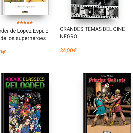
Valorado en
GRANDES TEMAS DEL CINE
oder de López Espí: El
5.00
de 5
NEGRO
 de los superhéroes
24,00
€
0
€