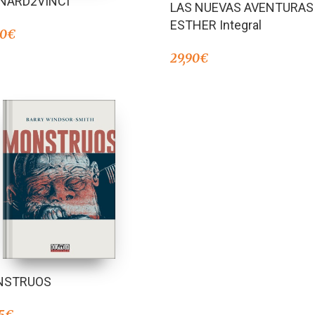
NARD2VINCI
LAS NUEVAS AVENTURAS
4.33
de 5
ESTHER Integral
00
€
29,90
€
NSTRUOS
5
€