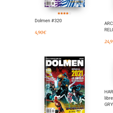
Valorado
Dolmen #320
en
ARC
4.00
de 5
REL
4,90
€
24,9
HAR
libr
GRY