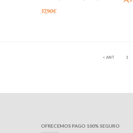
37,90
€
< ANT
1
OFRECEMOS PAGO 100% SEGURO