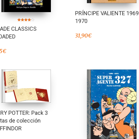
PRÍNCIPE VALIENTE 1969
1970
Valorado
ADE CLASSICS
en
4.00
31,90
€
de 5
OADED
5
€
RY POTTER: Pack 3
etas de colección
FFINDOR