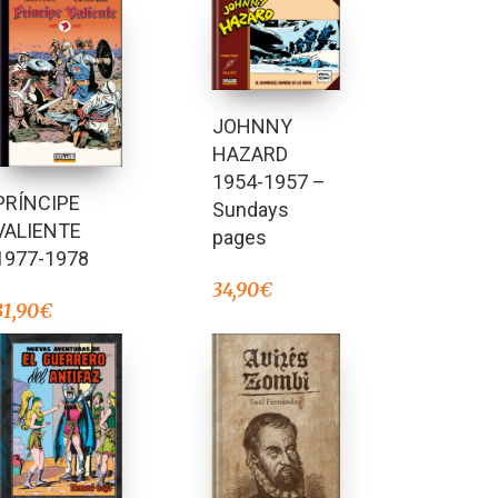
JOHNNY
HAZARD
1954-1957 –
PRÍNCIPE
Sundays
VALIENTE
pages
1977-1978
34,90
€
31,90
€