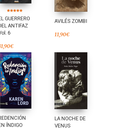
Valorado en
EL GUERRERO
5.00
AVILÉS ZOMBI
de 5
DEL ANTIFAZ
Vol. 6
11,90
€
31,90
€
REDENCIÓN
LA NOCHE DE
EN ÍNDIGO
VENUS