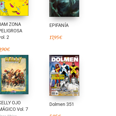
3AM ZONA
EPIFANÍA
PELIGROSA
vol. 2
17,95
€
9,90
€
KELLY OJO
Dolmen 351
MÁGICO Vol. 7