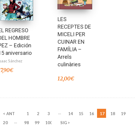
LES
RECEPTES DE
EL REGRESO
MICELI PER
DEL HOMBRE
CUINAR EN
PEZ – Edición
FAMÍLIA –
15 aniversario
Arrels
Isaac Sánchez
culinàries
17,90
€
12,00
€
…
< ANT
1
2
3
14
15
16
17
18
19
…
20
98
99
100
SIG >