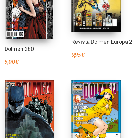
Revista Dolmen Europa 2
Dolmen 260
9,95
€
5,00
€