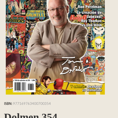
ISBN:
977169763400700354
Dolmen 354