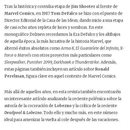
Tras la histórica y convulsa etapa de
Jim Shooter
al frente de
Marvel Comics
, en 1987
Tom DeFalco
se hizo con el puesto de
Director Editorial de la Casa de las Ideas, dando inicio a una etapa
de casi ocho años repleta de luces y sombras. En este
monográfico Dolmen recordamos la Era DeFalco y los altibajos
de aquella época, la más lucrativa de la historia Marvel, que
alternó éxitos absolutos como
Arma-X
,
El Guantelete del Infinito,
X-
Force
o
Marvels
con otros proyectos más particulares como
Sleepwalker
,
Punisher 2099, Darkhawk o Thunderstrike.
Además,
estas páginas también incluyen un artículo sobre
Ronald
Perelman
, figura clave en aquel contexto de Marvel Comics.
Más allá de aquellos años, en esta revista también encontraréis
un interesante artículo analizando la reciente polémica sobre la
autoría de la cocreación de
Lobezno
y la crítica de la reciente
Deadpool & Lobezno
. Todo ello y mucho más, en este número
ideal para amenizar la vuelta al cole después de las vacaciones.