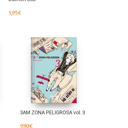
5,95
€
3AM ZONA PELIGROSA vol. 3
9,90
€