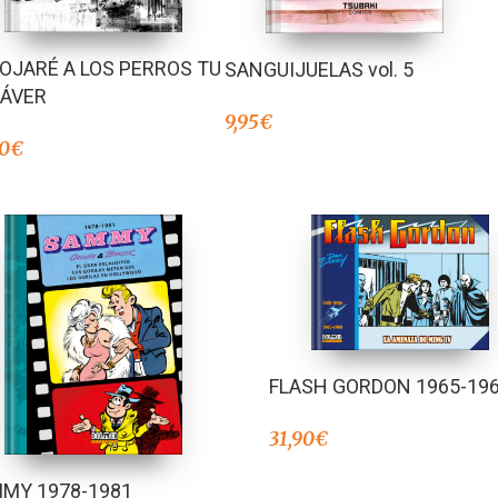
OJARÉ A LOS PERROS TU
SANGUIJUELAS vol. 5
ÁVER
9,95
€
90
€
FLASH GORDON 1965-19
31,90
€
MY 1978-1981