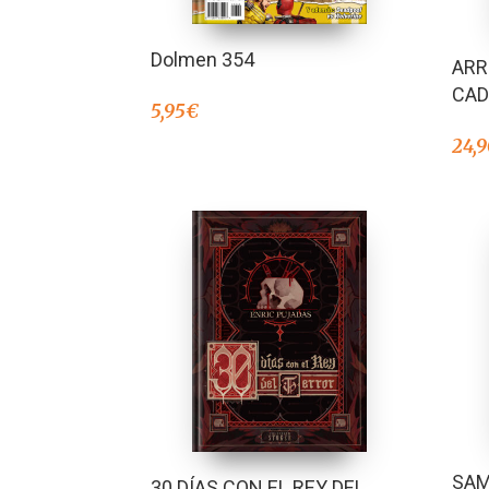
Dolmen 354
ARR
CAD
5,95
€
24,
SAM
30 DÍAS CON EL REY DEL