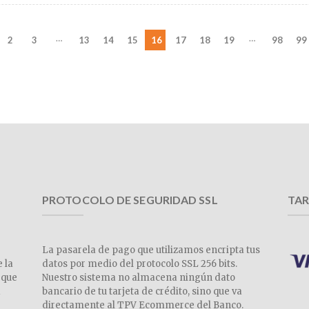
…
…
2
3
13
14
15
16
17
18
19
98
99
PROTOCOLO DE SEGURIDAD SSL
TAR
La pasarela de pago que utilizamos encripta tus
e la
datos por medio del protocolo SSL 256 bits.
 que
Nuestro sistema no almacena ningún dato
a
bancario de tu tarjeta de crédito, sino que va
directamente al TPV Ecommerce del Banco.