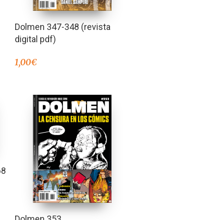
Dolmen 347-348 (revista
digital pdf)
1,00
€
68
Dolmen 353