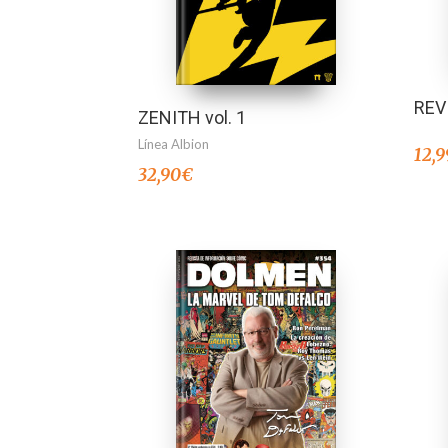
REV
ZENITH vol. 1
Línea Albion
12,9
32,90
€