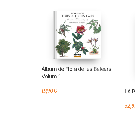
Àlbum de Flora de les Balears
Volum 1
19,90
€
LA 
32,9