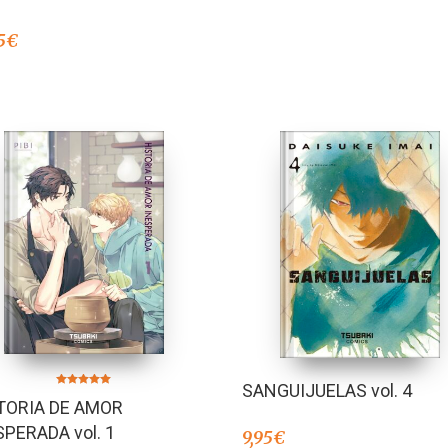
5
€
SANGUIJUELAS vol. 4
Valorado en
TORIA DE AMOR
5.00
de 5
SPERADA vol. 1
9,95
€