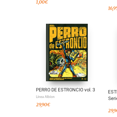
1,00
€
16,9
PERRO DE ESTRONCIO vol. 3
EST
Línea Albion
Ser
29,90
€
29,9