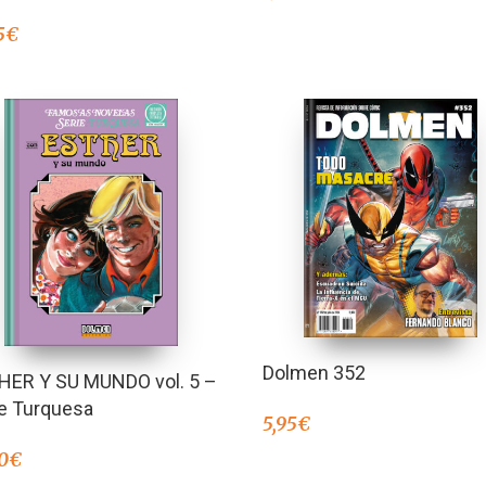
5
€
Dolmen 352
HER Y SU MUNDO vol. 5 –
ie Turquesa
5,95
€
0
€