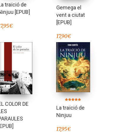
La traïció de
Gemega el
Ninjuu [EPUB]
vent a ciutat
[EPUB]
17,95
€
17,90
€
EL COLOR DE
Valorado en
La traïció de
5.00
LES
de 5
Ninjuu
PARAULES
[EPUB]
17,95
€