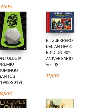
18,50
€
EL GUERRERO
DEL ANTIFAZ:
EDICIÓN 80º
ANTOLOGÍA
ANIVERSARIO
PREMIO
vol. 02
DOMINGO
31,90
€
SANTOS
(1992-2019)
24,90
€