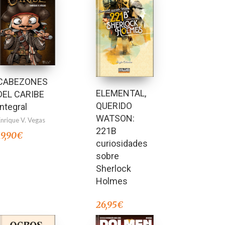
CABEZONES
ELEMENTAL,
DEL CARIBE
QUERIDO
Integral
WATSON:
Enrique V. Vegas
221B
19,90
€
curiosidades
sobre
Sherlock
Holmes
26,95
€