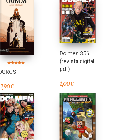
Dolmen 356
(revista digital
pdf)
Valorado en
OGROS
5.00
de 5
1,00
€
17,90
€