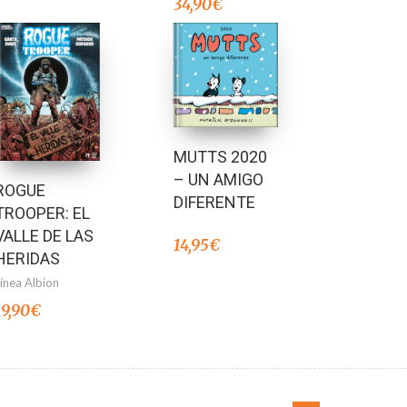
34,90
€
MUTTS 2020
– UN AMIGO
ROGUE
DIFERENTE
TROOPER: EL
VALLE DE LAS
14,95
€
HERIDAS
Línea Albion
19,90
€