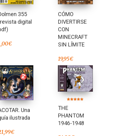
Dolmen 355
CÓMO
(revista digital
DIVERTIRSE
pdf)
CON
MINECRAFT
1,00
€
SIN LÍMITE
19,95
€
Valorado en
THE
5.00
ACOTAR. Una
de 5
PHANTOM
guía ilustrada
1946-1948
21,99
€