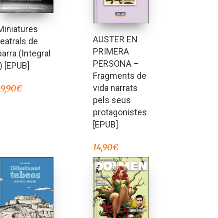
Miniatures
AUSTER EN
teatrals de
PRIMERA
barra (Integral
PERSONA –
I) [EPUB]
Fragments de
vida narrats
19,90
€
pels seus
protagonistes
[EPUB]
14,90
€