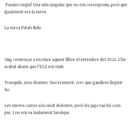
Passin i vegin! Una vida singular que no em corresponia, però que
igualment era la meva.
La meva Putah Bida.
Vaig començar a escriure aquest llibre el setembre del 2024. L’he
acabat abans que l’ELA em mati.
Tranquils, zero drames. Sincerament, crec que gaudireu llegint-
ho.
Les meves cartes són molt dolentes, però les jugo tan bé com
puc. I no em va malament farolejar.