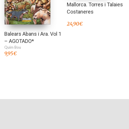
Mallorca. Torres i Talaies
Costaneres
24,90
€
Balears Abans i Ara. Vol 1
– AGOTADO*
Quim Bou
9,95
€