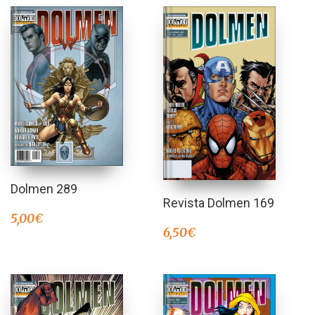
Dolmen 289
Revista Dolmen 169
5,00
€
6,50
€