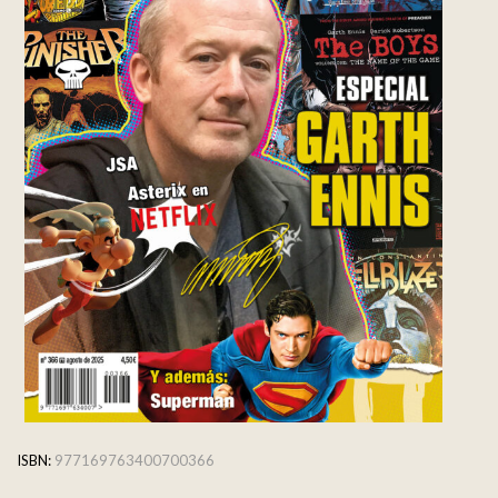
ISBN:
977169763400700366