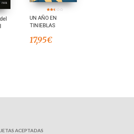
Valorado
UN AÑO EN
en
del
2.43
de 5
TINIEBLAS
l
17,95
€
JETAS ACEPTADAS