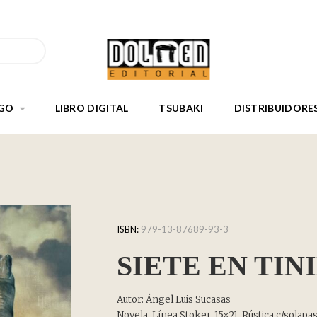
GO
LIBRO DIGITAL
TSUBAKI
DISTRIBUIDORE
ISBN:
979-13-87689-93-3
SIETE EN TIN
Autor: Ángel Luis Sucasas
Novela. Línea Stoker. 15×21. Rústica c/solapa