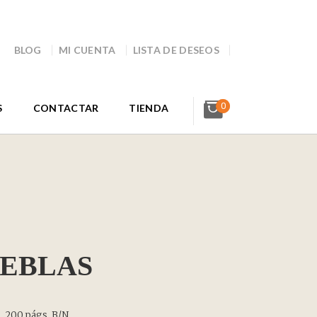
BLOG
MI CUENTA
LISTA DE DESEOS
0
S
CONTACTAR
TIENDA
IEBLAS
s. 200 págs. B/N.