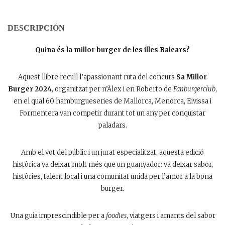
DESCRIPCIÓN
Quina és la millor burger de les illes Balears?
Aquest llibre recull l’apassionant ruta del concurs
Sa Millor
Burger 2024
, organitzat per n’Àlex i en Roberto de
Fanburgerclub
,
en el qual 60 hamburgueseries de Mallorca, Menorca, Eivissa i
Formentera van competir durant tot un any per conquistar
paladars.
Amb el vot del públic i un jurat especialitzat, aquesta edició
històrica va deixar molt més que un guanyador: va deixar sabor,
històries, talent local i una comunitat unida per l’amor a la bona
burger.
Una guia imprescindible per a
foodies
, viatgers i amants del sabor