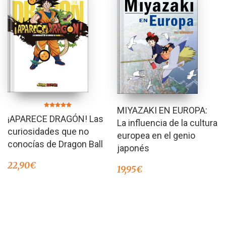
MIYAZAKI EN EUROPA:
Valorado en
¡APARECE DRAGÓN! Las
5.00
La influencia de la cultura
de 5
curiosidades que no
europea en el genio
conocías de Dragon Ball
japonés
22,90
€
19,95
€