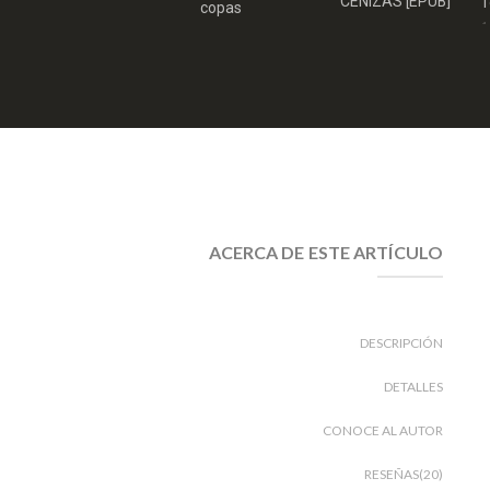
CENIZAS [EPUB]
T
copas
1
11/2024
ACERCA DE ESTE ARTÍCULO
DESCRIPCIÓN
DETALLES
CONOCE AL AUTOR
RESEÑAS(20)