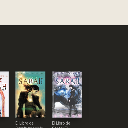
Apocalipsis
E
El Libro de
El Libro de
Island [LIBRO