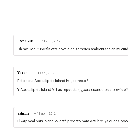
PSYKLON
–
11 abril, 2012
Oh my God!!!! Por fin otra novela de zombies ambientada en mi ciud
Yorch
–
11 abril, 2012
Este sería Apocalipsis Island IV, ¿correcto?
Y Apocalipsis Island V: Las repuestas, ¿para cuando está previsto?
admin
–
12 abril, 2012
El «Apocalipsis Island V» está previsto para octubre, ya queda poco