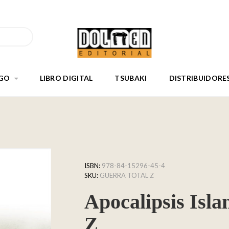
GO
LIBRO DIGITAL
TSUBAKI
DISTRIBUIDORE
ISBN:
978-84-15296-45-4
SKU:
GUERRA TOTAL Z
Apocalipsis Isla
Z