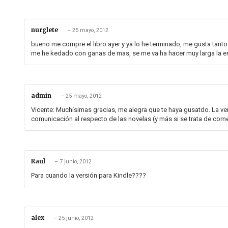
nurglete
–
25 mayo, 2012
bueno me compre el libro ayer y ya lo he terminado, me gusta tanto
me he kedado con ganas de mas, se me va ha hacer muy larga la e
admin
–
25 mayo, 2012
Vicente: Muchísimas gracias, me alegra que te haya gusatdo. La ve
comunicación al respecto de las novelas (y más si se trata de come
Raul
–
7 junio, 2012
Para cuando la versión para Kindle????
alex
–
25 junio, 2012