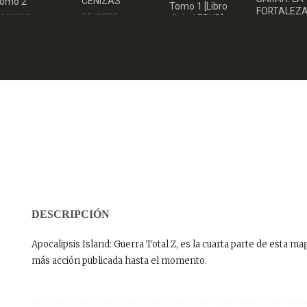
CENIZAS
omo 2
Tomo 1 [Libro
FORTALEZA
05/2023
1/2023
digital EPUB]
TIEMPO bols
03/2023
DESCRIPCIÓN
Apocalipsis Island: Guerra Total Z, es la cuarta parte de esta ma
más acción publicada hasta el momento.