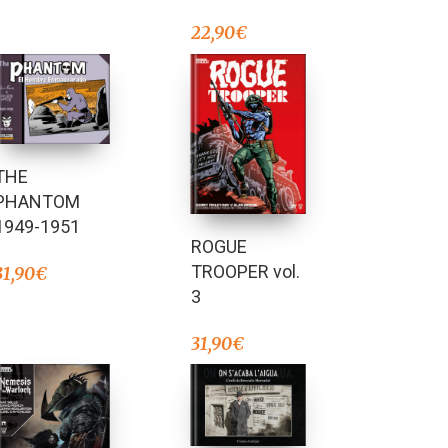
22,90
€
THE
PHANTOM
1949-1951
ROGUE
TROOPER vol.
31,90
€
3
31,90
€