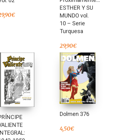
Vol. 02
ESTHER Y SU
29,90
€
MUNDO vol.
10 – Serie
Turquesa
29,90
€
Dolmen 376
PRÍNCIPE
VALIENTE
4,50
€
INTEGRAL: