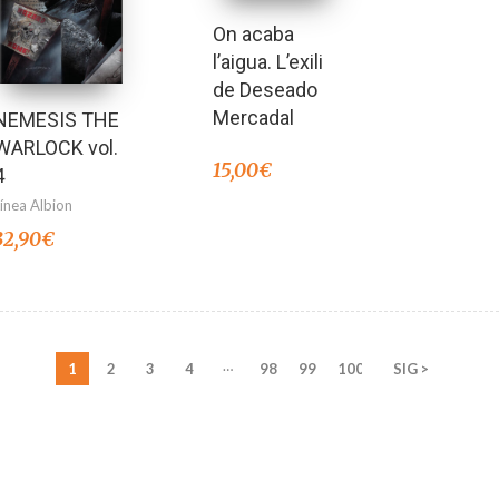
On acaba
l’aigua. L’exili
de Deseado
Mercadal
NEMESIS THE
WARLOCK vol.
15,00
€
4
Línea Albion
32,90
€
…
1
2
3
4
98
99
100
SIG >