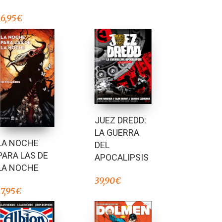
16,95
€
JUEZ DREDD:
LA GUERRA
LA NOCHE
DEL
PARA LAS DE
APOCALIPSIS
LA NOCHE
39,90
€
17,95
€