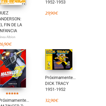
1952-1953
JUEZ
29,90
€
ANDERSON:
EL FIN DE LA
INFANCIA
Línea Albion
26,90
€
Próximamente…
DICK TRACY
1951-1952
Valorado en
Próximamente…
32,90
€
5.00
de 5