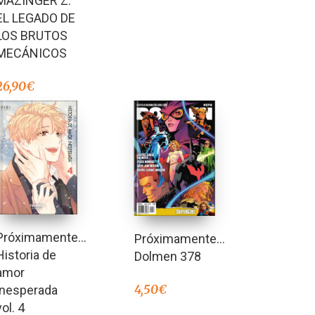
MAZINGER Z:
EL LEGADO DE
LOS BRUTOS
MECÁNICOS
26,90
€
Próximamente…
Próximamente…
Historia de
Dolmen 378
amor
4,50
€
inesperada
vol. 4