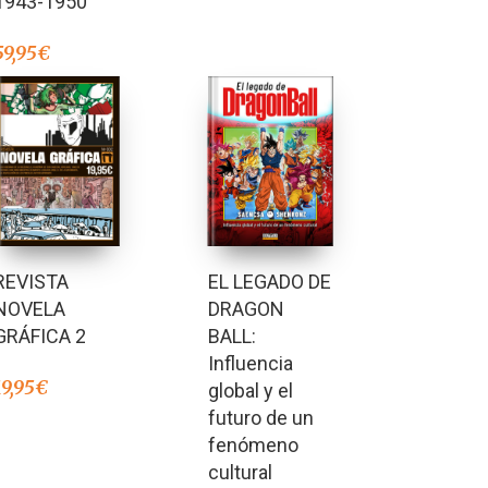
1943-1950
59,95
€
REVISTA
EL LEGADO DE
NOVELA
DRAGON
GRÁFICA 2
BALL:
Influencia
19,95
€
global y el
futuro de un
fenómeno
cultural