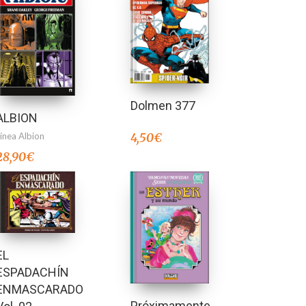
Dolmen 377
ALBION
Línea Albion
4,50
€
28,90
€
EL
ESPADACHÍN
ENMASCARADO
Próximamente…