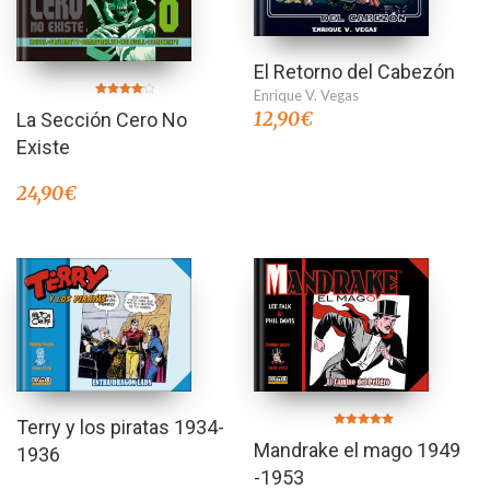
El Retorno del Cabezón
Enrique V. Vegas
Valorado
12,90
€
La Sección Cero No
en
4.00
de 5
Existe
24,90
€
Terry y los piratas 1934-
Valorado en
Mandrake el mago 1949
5.00
1936
de 5
-1953