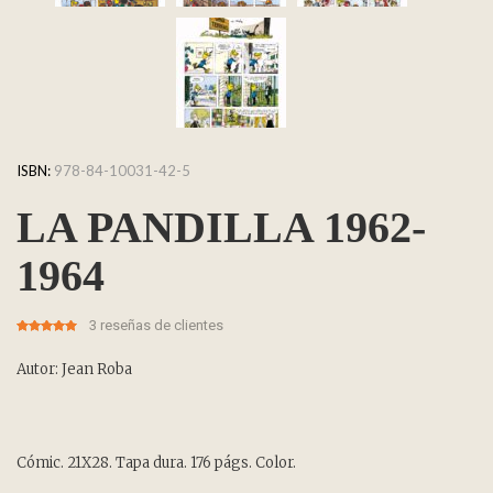
ISBN:
978-84-10031-42-5
LA PANDILLA 1962-
1964
3
reseñas de clientes
5.00
5
3
out of
based on
customer
Autor: Jean Roba
ratings
Cómic. 21X28. Tapa dura. 176 págs. Color.