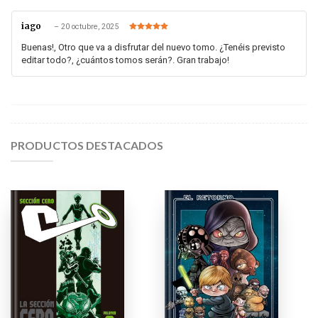
iago
–
20 octubre, 2025
Valorado en
5
de 5
Buenas!, Otro que va a disfrutar del nuevo tomo. ¿Tenéis previsto
editar todo?, ¿cuántos tomos serán?. Gran trabajo!
PRODUCTOS DESTACADOS