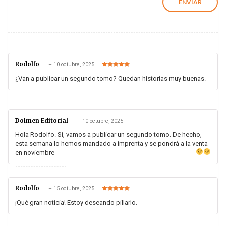
Rodolfo
–
10 octubre, 2025
Valorado en
5
de 5
¿Van a publicar un segundo tomo? Quedan historias muy buenas.
Dolmen Editorial
–
10 octubre, 2025
Hola Rodolfo. Sí, vamos a publicar un segundo tomo. De hecho,
esta semana lo hemos mandado a imprenta y se pondrá a la venta
en noviembre
Rodolfo
–
15 octubre, 2025
Valorado en
5
de 5
¡Qué gran noticia! Estoy deseando pillarlo.