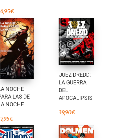
16,95
€
JUEZ DREDD:
LA GUERRA
LA NOCHE
DEL
PARA LAS DE
APOCALIPSIS
LA NOCHE
39,90
€
17,95
€