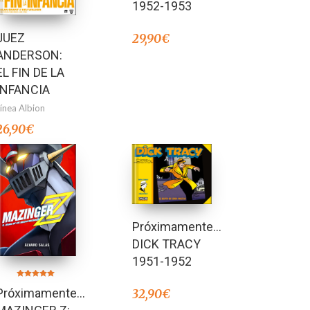
1952-1953
JUEZ
29,90
€
ANDERSON:
EL FIN DE LA
INFANCIA
Línea Albion
26,90
€
Próximamente…
DICK TRACY
1951-1952
Valorado en
Próximamente…
32,90
€
5.00
de 5