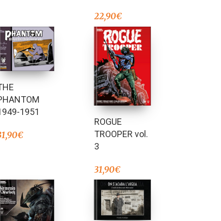
22,90
€
THE
PHANTOM
1949-1951
ROGUE
TROOPER vol.
31,90
€
3
31,90
€