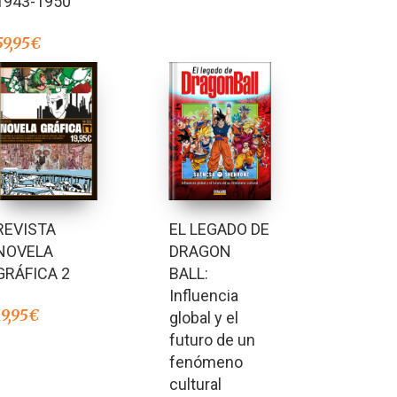
1943-1950
59,95
€
REVISTA
EL LEGADO DE
NOVELA
DRAGON
GRÁFICA 2
BALL:
Influencia
19,95
€
global y el
futuro de un
fenómeno
cultural