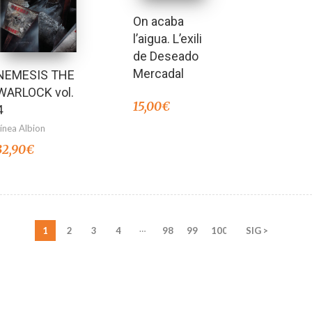
On acaba
l’aigua. L’exili
de Deseado
Mercadal
NEMESIS THE
WARLOCK vol.
15,00
€
4
Línea Albion
32,90
€
…
1
2
3
4
98
99
100
SIG >