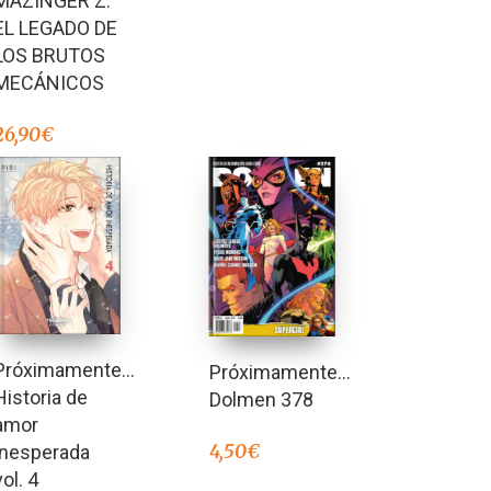
MAZINGER Z:
EL LEGADO DE
LOS BRUTOS
MECÁNICOS
26,90
€
Próximamente…
Próximamente…
Historia de
Dolmen 378
amor
4,50
€
inesperada
vol. 4