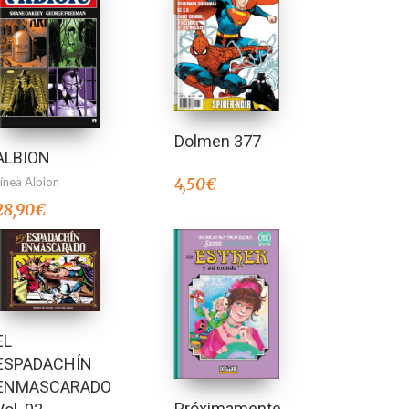
Dolmen 377
ALBION
Línea Albion
4,50
€
28,90
€
EL
ESPADACHÍN
ENMASCARADO
Próximamente…