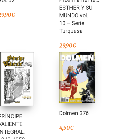
Vol. 02
ESTHER Y SU
29,90
€
MUNDO vol.
10 – Serie
Turquesa
29,90
€
Dolmen 376
PRÍNCIPE
VALIENTE
4,50
€
INTEGRAL: