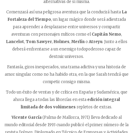
alternativas de sí misma.
Comenzará así una peligrosa aventura que la conducirá hasta
La
Fortaleza del Tiempo
, un lugar mágico donde será adiestrada
para aprender a desplazarse entre universos y compartir
aventuras con personajes míticos como el
Capitán Nemo
,
Lancelot
,
Tom Sawyer
,
Holmes
,
Merlín
o
Atreyu
. Junto a ellos
deberá enfrentarse a un enemigo todopoderoso capaz de
destruir universos.
Fantasía, giros inesperados, una trama adictiva y una historia de
amor singular como no ha habido otra, en la que Sarah tendrá que
competir consigo misma.
Todo un éxito de ventas y de crítica en España y Sudamérica, que
ahora llega a todas las librerías en esta
edición integral
limitada de dos volúmenes
repletos de extras.
Vicente García
(Palma de Mallorca, 1971) lleva dedicado al
mundo editorial desde 1993 cuando publicó el primer número de la
revista
Dolmen
. Diplomado en Técnico de Empresas y Actividades