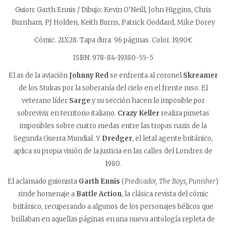
Guion: Garth Ennis / Dibujo: Kevin O’Neill, John Higgins, Chris
Burnham, PJ Holden, Keith Burns, Patrick Goddard, Mike Dorey
Cómic.
21X28. Tapa dura
. 96 páginas. Color. 19,90€
ISBN: 978-84-19380-55-5
El as de la aviación
Johnny Red
se enfrenta al coronel
Skreamer
de los Stukas por la soberanía del cielo en el frente ruso. El
veterano líder
Sarge
y su sección hacen lo imposible por
sobrevivir en territorio italiano.
Crazy Keller
realiza piruetas
imposibles sobre cuatro ruedas entre las tropas nazis de la
Segunda Guerra Mundial. Y
Dredger
, el letal agente británico,
aplica su propia visión de la justicia en las calles del Londres de
1980.
El aclamado guionista
Garth Ennis
(
Predicador, The Boys, Punisher
)
rinde homenaje a
Battle
Action
, la clásica revista del cómic
británico, recuperando a algunos de los personajes bélicos que
brillaban en aquellas páginas en una nueva antología repleta de