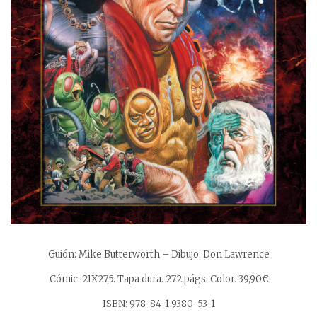
Guión: Mike Butterworth – Dibujo: Don Lawrence
Cómic. 21X27,5. Tapa dura. 272 págs. Color.
39,90€
ISBN: 978-84-1 9380-53-1