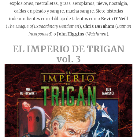
explosiones, metralletas, grasa, aeroplanos, nieve, nostalgia,
caídas en picado y sangre, mucha sangre. Siete historias
independientes con el dibujo de talentos como
Kevin O’Neill
(
The League of Extraordinary Gentlemen
),
Chris Burnham
(
Batman
Incorporated
) o
John Higgins
(
Watchmen
).
EL IMPERIO DE TRIGAN
vol. 3