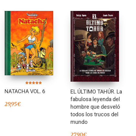
Valorado en
NATACHA VOL. 6
EL ÚLTIMO TAHÚR. La
5.00
de 5
fabulosa leyenda del
29,95
€
hombre que desveló
todos los trucos del
mundo
27,90
€