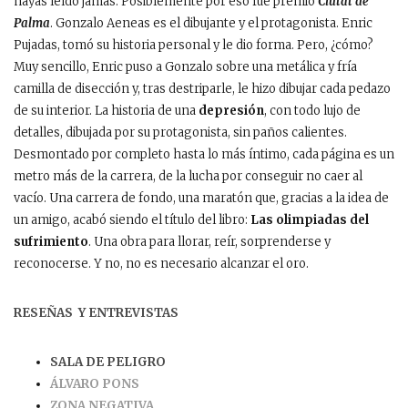
hayas leído jamás. Posiblemente por eso fue premio
Ciutat de
Palma
. Gonzalo Aeneas es el dibujante y el protagonista. Enric
Pujadas, tomó su historia personal y le dio forma. Pero, ¿cómo?
Muy sencillo, Enric puso a Gonzalo sobre una metálica y fría
camilla de disección y, tras destriparle, le hizo dibujar cada pedazo
de su interior. La historia de una
depresión
, con todo lujo de
detalles, dibujada por su protagonista, sin paños calientes.
Desmontado por completo hasta lo más íntimo, cada página es un
metro más de la carrera, de la lucha por conseguir no caer al
vacío. Una carrera de fondo, una maratón que, gracias a la idea de
un amigo, acabó siendo el título del libro:
Las olimpiadas del
sufrimiento
. Una obra para llorar, reír, sorprenderse y
reconocerse. Y no, no es necesario alcanzar el oro.
RESEÑAS Y ENTREVISTAS
SALA DE PELIGRO
ÁLVARO PONS
ZONA NEGATIVA