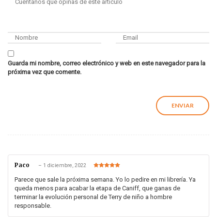
Guarda mi nombre, correo electrónico y web en este navegador para la
próxima vez que comente.
Paco
–
1 diciembre, 2022
Valorado en
5
de 5
Parece que sale la próxima semana. Yo lo pedire en mi librería. Ya
queda menos para acabar la etapa de Caniff, que ganas de
terminar la evolución personal de Terry de niño a hombre
responsable.