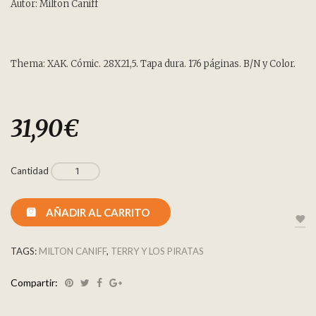
customer
Autor: Milton Caniff
rating
Thema: XAK. Cómic. 28X21,5. Tapa dura. 176 páginas. B/N y Color.
31,90
€
Cantidad
AÑADIR AL CARRITO
TAGS:
MILTON CANIFF
,
TERRY Y LOS PIRATAS
Compartir: