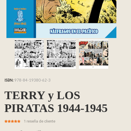
ISBN:
978-84-19380-62-3
TERRY y LOS
PIRATAS 1944-1945
1
reseña de cliente
5.00
5
1
out of
based on