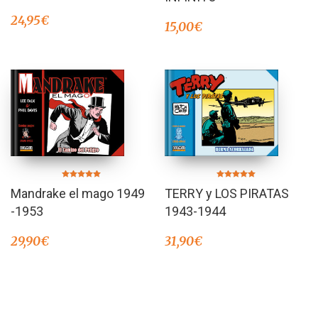
24,95
€
15,00
€
Valorado en
Valorado en
Mandrake el mago 1949
TERRY y LOS PIRATAS
5.00
5.00
de 5
de 5
-1953
1943-1944
29,90
€
31,90
€