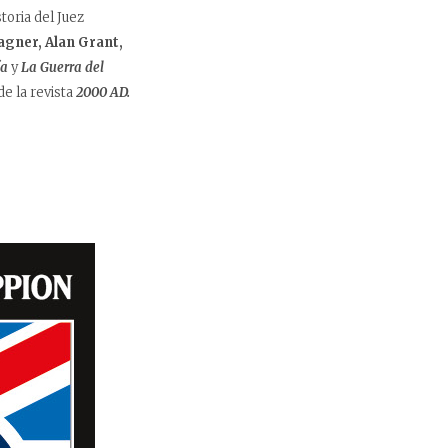
oria del Juez
gner, Alan Grant,
ía
y
La Guerra del
de la revista
2000 AD.