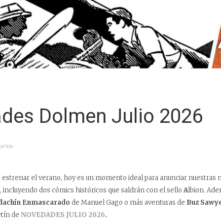
des Dolmen Julio 2026
arios
 estrenar el verano, hoy es un momento ideal para anunciar nuestras 
, incluyendo dos cómics históricos que saldrán con el sello
A
lbion. Ad
dachín Enmascarado
de Manuel Gago o más aventuras de
Buz Sawy
etín de
NOVEDADES JULIO 2026
.