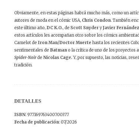
Obviamente, en estas páginas habrá mucho más, como un artícul
autores de moda en el cómic USA,
Chris Condon
. También enc
este último año,
DC K.O.
, de
Scott Snyder
y
Javier Fernández
estos artículos les acompañan otro sobre los cómics ambientad
Camelot de
Iron Man/Doctor Muerte
hasta los recientes
Caba
sentimentales de
Batman
o la crítica de uno de los proyectos 
Spider-Noir
de
Nicolas Cage.
Y, por supuesto, las noticias, re
tradición.
DETALLES
ISBN
: 977169763400700377
Fecha de publicación
: 07/2026