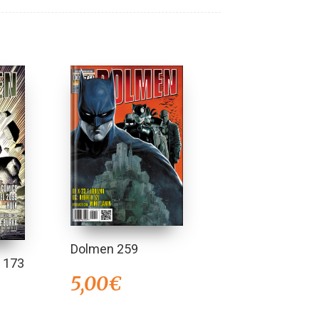
Dolmen 259
 173
5,00
€