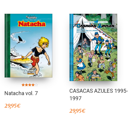
Valorado
CASACAS AZULES 1995-
Natacha vol. 7
en
4.00
1997
de 5
29,95
€
29,95
€