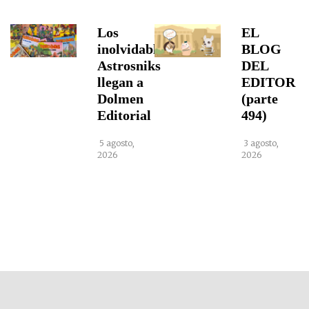
Los
EL
inolvidables
BLOG
Astrosniks
DEL
llegan a
EDITOR
Dolmen
(parte
Editorial
494)
5 agosto,
3 agosto,
2026
2026