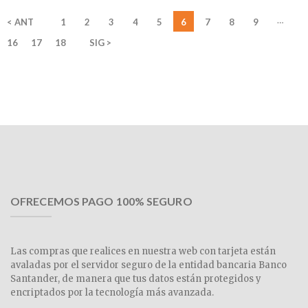
…
< ANT
1
2
3
4
5
6
7
8
9
16
17
18
SIG >
OFRECEMOS PAGO 100% SEGURO
Las compras que realices en nuestra web con tarjeta están
avaladas por el servidor seguro de la entidad bancaria Banco
Santander, de manera que tus datos están protegidos y
encriptados por la tecnología más avanzada.