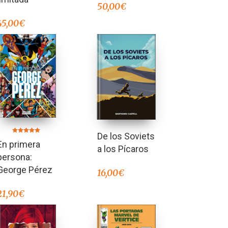
50,00
€
45,00
€
De los Soviets
Valorado en
En primera
5.00
a los Pícaros
de 5
persona:
George Pérez
16,00
€
21,90
€