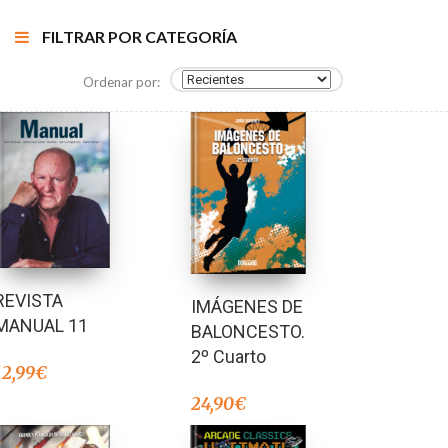
FILTRAR POR CATEGORÍA
Ordenar por:
REVISTA
IMÁGENES DE
MANUAL 11
BALONCESTO.
2º Cuarto
12,99
€
24,90
€