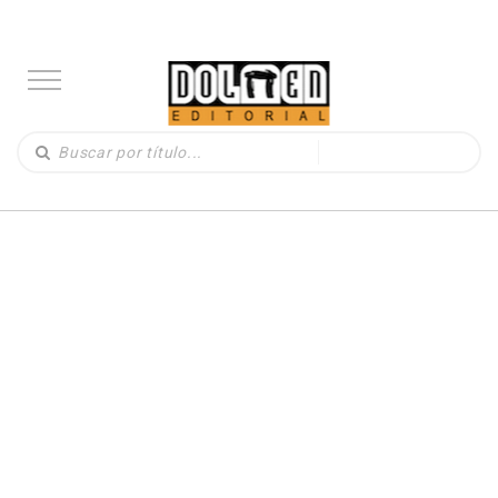
LIBROS
(330)