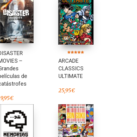
DISASTER
Valorado en
MOVIES –
ARCADE
5.00
de 5
Grandes
CLASSICS
películas de
ULTIMATE
catástrofes
25,95
€
19,95
€