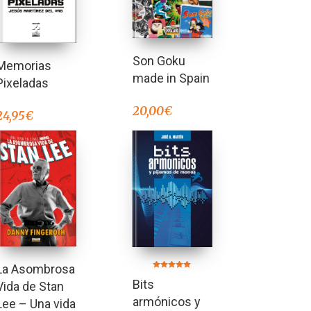
Son Goku
Memorias
made in Spain
Pixeladas
20,00
€
24,95
€
La Asombrosa
Valorado en
Bits
5.00
Vida de Stan
de 5
armónicos y
Lee – Una vida