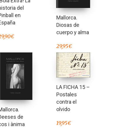
¡Bola Extra! La
2.50
de 5
historia del
Pinball en
Mallorca.
España
Diosas de
cuerpo y alma
29,90
€
29,95
€
LA FICHA 15 –
Postales
contra el
olvido
Mallorca.
Deeses de
19,95
€
cos i ànima