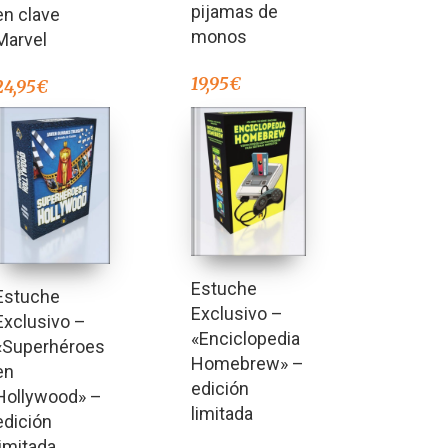
pijamas de
en clave
monos
Marvel
19,95
€
24,95
€
Estuche
Estuche
Exclusivo –
Exclusivo –
«Enciclopedia
«Superhéroes
Homebrew» –
en
edición
Hollywood» –
limitada
edición
limitada