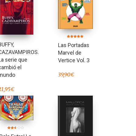
Valorado en
BUFFY,
Las Portadas
5.00
de 5
CAZAVAMPIROS.
Marvel de
La serie que
Vertice Vol. 3
cambió el
39,90
€
mundo
21,95
€
Valorado
en