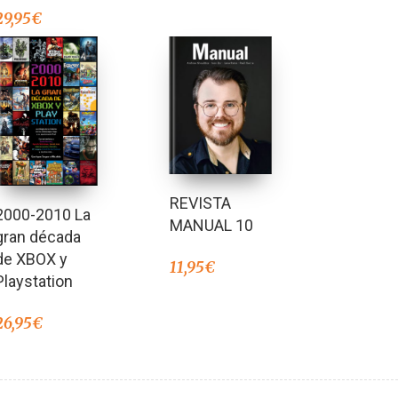
29,95
€
REVISTA
2000-2010 La
MANUAL 10
gran década
de XBOX y
11,95
€
Playstation
26,95
€