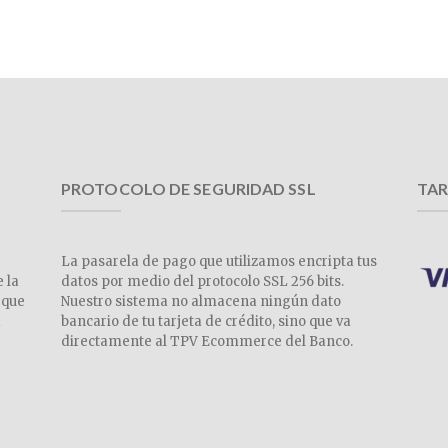
PROTOCOLO DE SEGURIDAD SSL
TAR
La pasarela de pago que utilizamos encripta tus
e la
datos por medio del protocolo SSL 256 bits.
 que
Nuestro sistema no almacena ningún dato
a
bancario de tu tarjeta de crédito, sino que va
directamente al TPV Ecommerce del Banco.