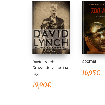
Zoombi
David Lynch:
Cruzando la cortina
16,95
€
roja
19,90
€