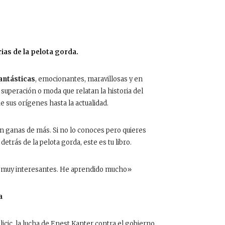
ias de la pelota gorda.
fantásticas
, emocionantes, maravillosas y en
 superación o moda que relatan la historia del
e sus orígenes hasta la actualidad.
on ganas de más. Si no lo conoces pero quieres
etrás de la pelota gorda, este es tu libro.
as muy interesantes. He aprendido mucho»
a
icic, la lucha de Enest Kanter contra el gobierno