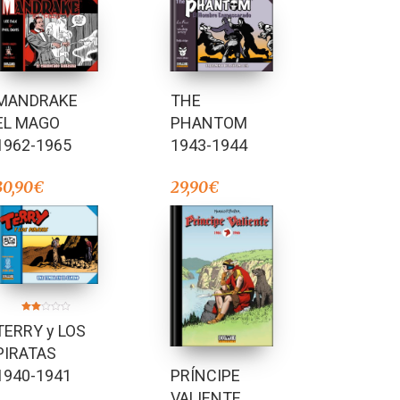
MANDRAKE
THE
EL MAGO
PHANTOM
1962-1965
1943-1944
30,90
€
29,90
€
Valorado
TERRY y LOS
en
2.00
de 5
PIRATAS
PRÍNCIPE
1940-1941
VALIENTE