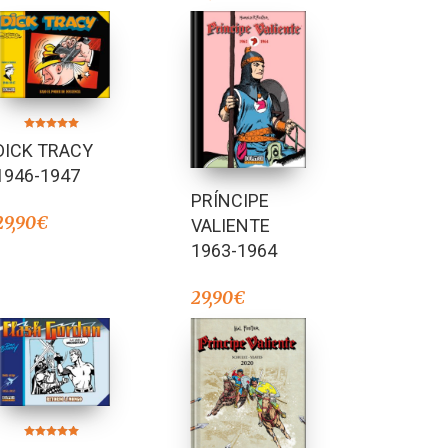
Valorado en
DICK TRACY
5.00
de 5
1946-1947
PRÍNCIPE
29,90
€
VALIENTE
1963-1964
29,90
€
Valorado en