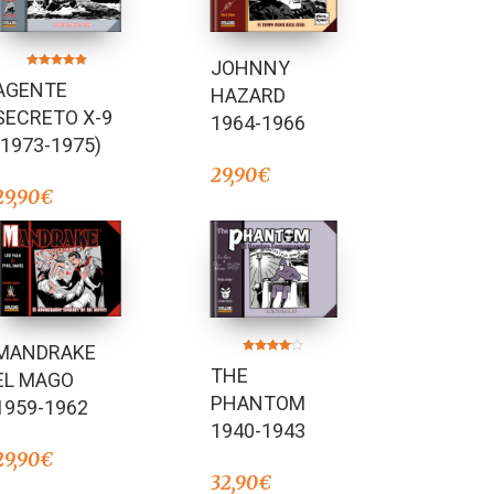
JOHNNY
Valorado en
AGENTE
5.00
HAZARD
de 5
SECRETO X-9
1964-1966
(1973-1975)
29,90
€
29,90
€
MANDRAKE
Valorado
THE
en
EL MAGO
4.00
de 5
PHANTOM
1959-1962
1940-1943
29,90
€
32,90
€