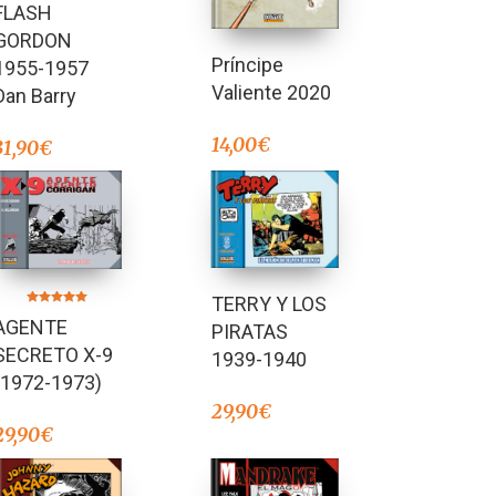
FLASH
5.00
de 5
GORDON
Príncipe
1955-1957
Valiente 2020
Dan Barry
14,00
€
31,90
€
TERRY Y LOS
Valorado en
AGENTE
5.00
PIRATAS
de 5
SECRETO X-9
1939-1940
(1972-1973)
29,90
€
29,90
€