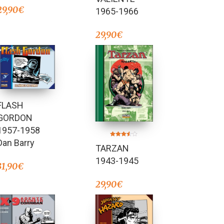
29,90
€
1965-1966
29,90
€
FLASH
GORDON
1957-1958
Dan Barry
Valorado
TARZAN
en
3.50
de 5
1943-1945
31,90
€
29,90
€