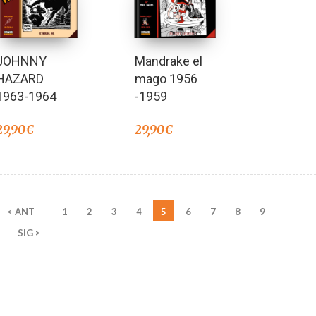
JOHNNY
Mandrake el
HAZARD
mago 1956
1963-1964
-1959
29,90
€
29,90
€
< ANT
1
2
3
4
5
6
7
8
9
SIG >