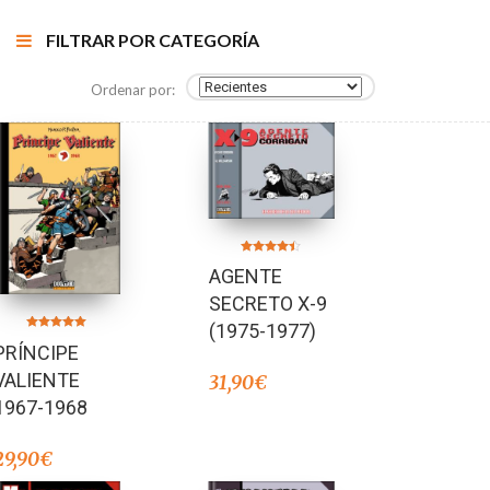
FILTRAR POR CATEGORÍA
Ordenar por:
Valorado en
AGENTE
4.33
de 5
SECRETO X-9
(1975-1977)
Valorado en
PRÍNCIPE
5.00
de 5
VALIENTE
31,90
€
1967-1968
29,90
€