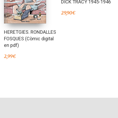
DICK TRACY 1945-1946
29,90
€
HERETGIES. RONDALLES
FOSQUES (Còmic digital
en pdf)
2,99
€