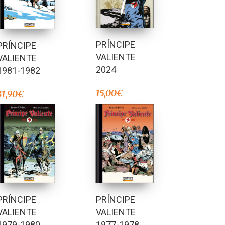
PRÍNCIPE
PRÍNCIPE
VALIENTE
VALIENTE
2024
1981-1982
15,00
€
31,90
€
PRÍNCIPE
PRÍNCIPE
VALIENTE
VALIENTE
1979-1980
1977-1978