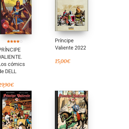
Príncipe
Valorado
Valiente 2022
PRÍNCIPE
en
4.00
de 5
VALIENTE.
15,00
€
Los cómics
de DELL
29,90
€