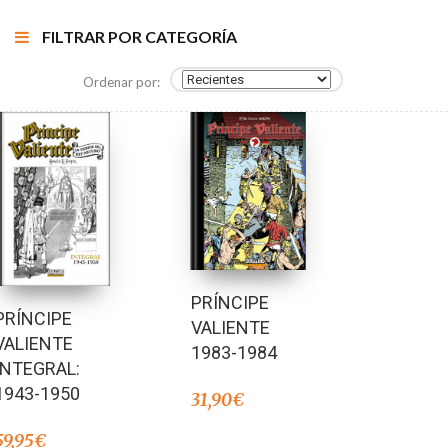
FILTRAR POR CATEGORÍA
Ordenar por:
PRÍNCIPE
PRÍNCIPE
VALIENTE
VALIENTE
1983-1984
INTEGRAL:
1943-1950
31,90
€
59,95
€