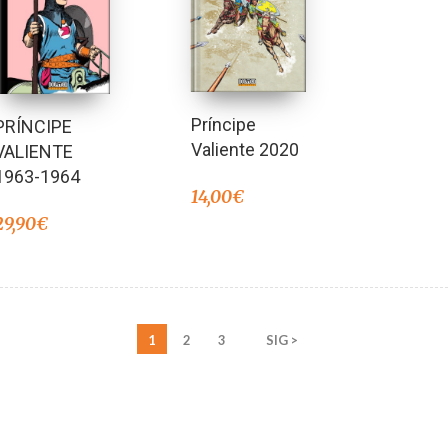
Príncipe
PRÍNCIPE
Valiente 2020
VALIENTE
1963-1964
14,00
€
29,90
€
1
2
3
SIG >