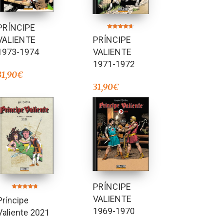
PRÍNCIPE
Valorado en
VALIENTE
PRÍNCIPE
4.50
de 5
1973-1974
VALIENTE
1971-1972
31,90
€
31,90
€
PRÍNCIPE
Valorado en
VALIENTE
Príncipe
4.67
de 5
1969-1970
Valiente 2021