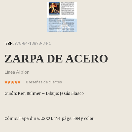
ISBN:
978-84-18898-34-1
ZARPA DE ACERO
Línea Albion
10
reseñas de clientes
4.70
5
10
out of
based on
customer
Guión: Ken Bulmer – Dibujo: Jesús Blasco
ratings
Cómic. Tapa dura. 28X21. 144 págs. B/N y color.