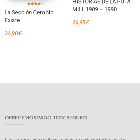
HISTORIAS DE LA PUTA
MILI. 1989 – 1990
Valorado
La Sección Cero No
en
4.00
de 5
Existe
24,95
€
24,90
€
OFRECEMOS PAGO 100% SEGURO