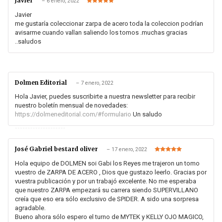
Javier
–
6 enero, 2022
Valorado en
5
de 5
Javier
me gustaría coleccionar zarpa de acero toda la coleccion podrían
avisarme cuando vallan saliendo los tomos .muchas gracias
..saludos
Dolmen Editorial
–
7 enero, 2022
Hola Javier, puedes suscribirte a nuestra newsletter para recibir
nuestro boletín mensual de novedades:
https://dolmeneditorial.com/#formulario
Un saludo
José Gabriel bestard oliver
–
17 enero, 2022
Valorado en
5
de 5
Hola equipo de DOLMEN soi Gabi los Reyes me trajeron un tomo
vuestro de ZARPA DE ACERO , Dios que gustazo leerlo. Gracias por
vuestra publicación y por un trabajó excelente. No me esperaba
que nuestro ZARPA empezará su carrera siendo SUPERVILLANO
creía que eso era sólo exclusivo de SPIDER. A sido una sorpresa
agradable.
Bueno ahora sólo espero el turno de MYTEK y KELLY OJO MAGICO,