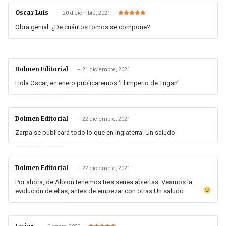
Oscar Luis
–
20 diciembre, 2021
Valorado en
5
de 5
Obra genial. ¿De cuántos tomos se compone?
Dolmen Editorial
–
21 diciembre, 2021
Hola Oscar, en enero publicaremos ‘El imperio de Trigan’
Dolmen Editorial
–
22 diciembre, 2021
Zarpa se publicará todo lo que en Inglaterra. Un saludo
Dolmen Editorial
–
22 diciembre, 2021
Por ahora, de Albion tenemos tres series abiertas. Veamos la
evolución de ellas, antes de empezar con otras
Un saludo