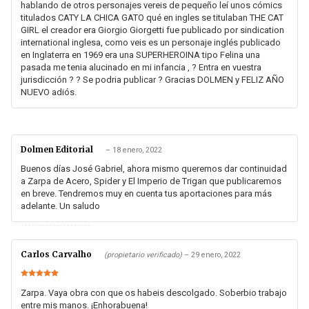
hablando de otros personajes vereis de pequeño leí unos cómics
titulados CATY LA CHICA GATO qué en ingles se titulaban THE CAT
GIRL el creador era Giorgio Giorgetti fue publicado por sindication
international inglesa, como veis es un personaje inglés publicado
en Inglaterra en 1969 era una SUPERHEROINA tipo Felina una
pasada me tenia alucinado en mi infancia , ? Entra en vuestra
jurisdicción ? ? Se podria publicar ? Gracias DOLMEN y FELIZ AÑO
NUEVO adiós.
Dolmen Editorial
–
18 enero, 2022
Buenos días José Gabriel, ahora mismo queremos dar continuidad
a Zarpa de Acero, Spider y El Imperio de Trigan que publicaremos
en breve. Tendremos muy en cuenta tus aportaciones para más
adelante. Un saludo
Carlos Carvalho
(propietario verificado)
–
29 enero, 2022
Valorado en
5
de 5
Zarpa. Vaya obra con que os habeis descolgado. Soberbio trabajo
entre mis manos. ¡Enhorabuena!