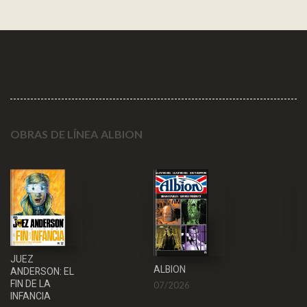
OBRAS DE LÍNEA ALBION
N
JUEZ
ALBION
WA
ANDERSON: EL
FIN DE LA
07/2026
0
INFANCIA