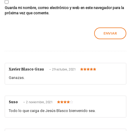
Guarda mi nombre, correo electrónico y web en este navegador para la
próxima vez que comente.
Xavier Blasco Grau
–
29 octubre, 2021
Valorado en
5
de 5
Ganazas.
Suso
–
2 noviembre, 2021
Valorado
en
4
de 5
Todo lo que caiga de Jesús Blasco bienvenido sea.