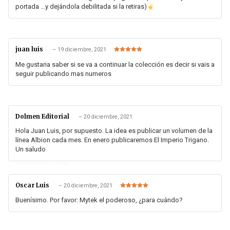
portada …y dejándola debilitada si la retiras)
juan luis
–
19 diciembre, 2021
Valorado en
5
de 5
Me gustaria saber si se va a continuar la colección es decir si vais a
seguir publicando mas numeros
Dolmen Editorial
–
20 diciembre, 2021
Hola Juan Luis, por supuesto. La idea es publicar un volumen de la
línea Albion cada mes. En enero publicaremos El Imperio Trigano.
Un saludo
Oscar Luis
–
20 diciembre, 2021
Valorado en
5
de 5
Buenísimo. Por favor: Mytek el poderoso, ¿para cuándo?