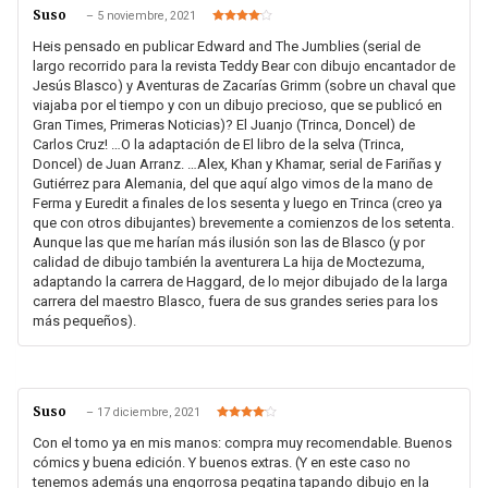
Suso
–
5 noviembre, 2021
Valorado
en
4
de 5
Heis pensado en publicar Edward and The Jumblies (serial de
largo recorrido para la revista Teddy Bear con dibujo encantador de
Jesús Blasco) y Aventuras de Zacarías Grimm (sobre un chaval que
viajaba por el tiempo y con un dibujo precioso, que se publicó en
Gran Times, Primeras Noticias)? El Juanjo (Trinca, Doncel) de
Carlos Cruz! …O la adaptación de El libro de la selva (Trinca,
Doncel) de Juan Arranz. …Alex, Khan y Khamar, serial de Fariñas y
Gutiérrez para Alemania, del que aquí algo vimos de la mano de
Ferma y Euredit a finales de los sesenta y luego en Trinca (creo ya
que con otros dibujantes) brevemente a comienzos de los setenta.
Aunque las que me harían más ilusión son las de Blasco (y por
calidad de dibujo también la aventurera La hija de Moctezuma,
adaptando la carrera de Haggard, de lo mejor dibujado de la larga
carrera del maestro Blasco, fuera de sus grandes series para los
más pequeños).
Suso
–
17 diciembre, 2021
Valorado
en
4
de 5
Con el tomo ya en mis manos: compra muy recomendable. Buenos
cómics y buena edición. Y buenos extras. (Y en este caso no
tenemos además una engorrosa pegatina tapando dibujo en la