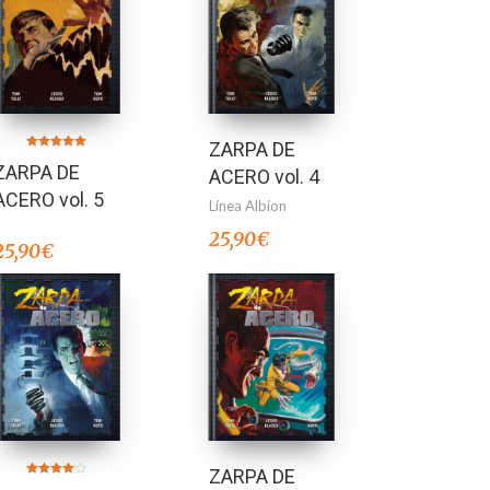
ZARPA DE
Valorado en
ZARPA DE
5.00
ACERO vol. 4
de 5
ACERO vol. 5
Línea Albion
25,90
€
25,90
€
ZARPA DE
Valorado