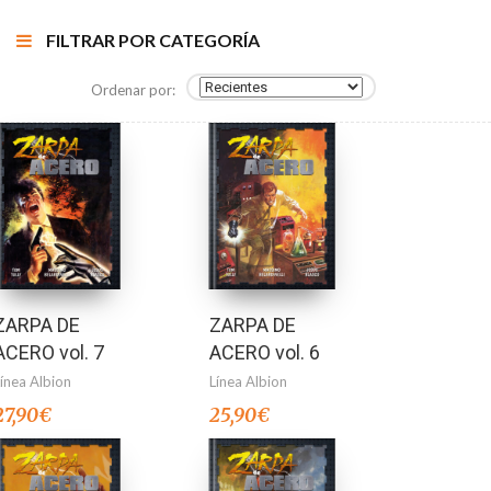
FILTRAR POR CATEGORÍA
Ordenar por:
ZARPA DE
ZARPA DE
ACERO vol. 7
ACERO vol. 6
Línea Albion
Línea Albion
27,90
€
25,90
€