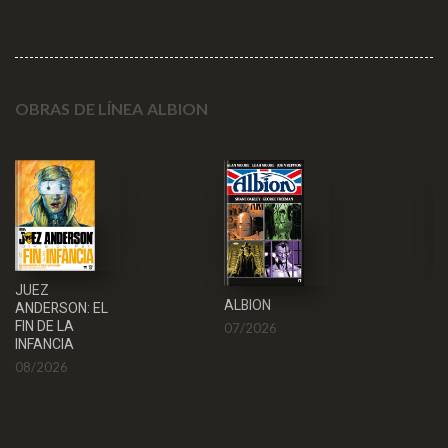
OBRAS DE LÍNEA ALBION
N
JUEZ
ALBION
WA
ANDERSON: EL
FIN DE LA
07/2026
0
INFANCIA
08/2026