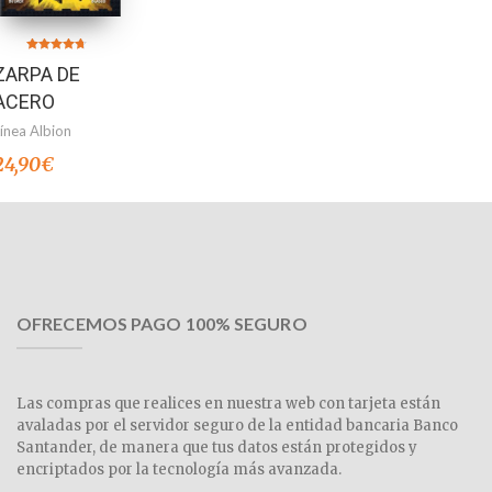
Valorado en
ZARPA DE
4.70
de 5
ACERO
Línea Albion
24,90
€
OFRECEMOS PAGO 100% SEGURO
Las compras que realices en nuestra web con tarjeta están
avaladas por el servidor seguro de la entidad bancaria Banco
Santander, de manera que tus datos están protegidos y
encriptados por la tecnología más avanzada.