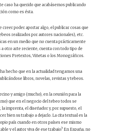
 este caso ha querido que acabásemos publicando
ción como es ésta.
creer poder aportar algo, el publicar cosas que
ebeos realizados por autores nacionales), etc.
icas en un medio que no cuenta prácticamente
s a otro arte reciente, cuenta con todo tipo de
ecciones Pretextos, Viñetas o los Monográficos.
ha hecho que en la actualidad tengamos una
licándose libros, novelas, revistas y tebeos.
vecino y amigo (mucho), en la reunión para la
sumo) que en el negocio del tebeo todos se
, la imprenta, el diseñador y, por supuesto, el
er bien su trabajo a dejarlo. La cita textual es la
propio país cuando en otros países ese mismo
able y el autor viva de ese trabajo? En España, no