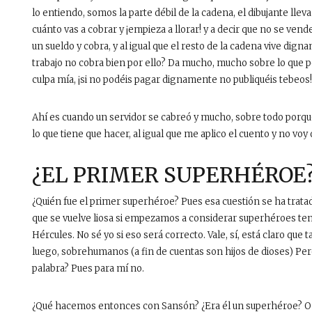
lo entiendo, somos la parte débil de la cadena, el dibujante llev
cuánto vas a cobrar y ¡empieza a llorar! y a decir que no se ven
un sueldo y cobra, y al igual que el resto de la cadena vive digna
trabajo no cobra bien por ello? Da mucho, mucho sobre lo que 
culpa mía, ¡si no podéis pagar dignamente no publiquéis tebeos!
Ahí es cuando un servidor se cabreó y mucho, sobre todo porqu
lo que tiene que hacer, al igual que me aplico el cuento y no voy 
¿EL PRIMER SUPERHÉROE
¿Quién fue el primer superhéroe? Pues esa cuestión se ha tratad
que se vuelve liosa si empezamos a considerar superhéroes te
Hércules. No sé yo si eso será correcto. Vale, sí, está claro q
luego, sobrehumanos (a fin de cuentas son hijos de dioses) Pe
palabra? Pues para mí no.
¿Qué hacemos entonces con Sansón? ¿Era él un superhéroe? O q