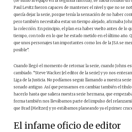
(se sumó al equipo en la segunda historia), se había tomado 
Paul Levitz fueron capaces de mantener el nivel y que no se nota
quería dejar la serie, porque tenía la sensación de no haber con
pero también necesitaba estar un tiempo alejado, afirmaba John
la colección. En principio, el plan era haber vuelto antes de lo 
tiempo, con todo en lo que he estado metido en el último año. 
que unos personajes tan importantes como los de la JSA se me
posible”.
Cuando llegó el momento de retomar la serie, cuando Johns est
cambiado. “Steve Wacker [el editor de la serie] y yo nos entera
Liga de la Justicia. No podíamos seguir llamando a nuestra serie
sonado antiguo. Así que pensamos en cambiar también el títul
hacerlo hasta que saliera nuestra serie hermana, que empezaba 
forma también nos llevábamos parte del impulso del relanzami
que Brad [Meltzer] y yo estábamos planeando ya el primer cruc
El infame oficio de editor