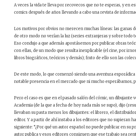
A veces la vida te lleva por recovecos que no te esperas, y en
comics después de años llevando a cabo una revista de informa
Los motivos por obvios no merecen muchas líneas: las ganas de 
de otro modo no verían la luz (series extranjeras y sobre todo t
Eso condujo a que además apostásemos por publicar obras teór
con ellas, de un modo que resulta inexplicable (el cine, por irno
libros biográficos, teóricos y demás); fruto de ello son las col
De este modo, lo que comenzó siendo una aventura esporádica 
notable presencia en el mercado que ni mucho esperábamos, pub
Pero el caso es que en el pasado salón del cómic, un dibujante 
Academia (de la que a fecha de hoy nada más se supo), dijo (re
llevaban su pasta menos los dibujantes: el librero, el distribuidor
editor. Y a partir de ahí instaba a los editores que no supieran hac
siguiente: “¿Por qué un autor español no puede publicar en su 
autor publica y esos editores consiguen que ese trabajo sea rent