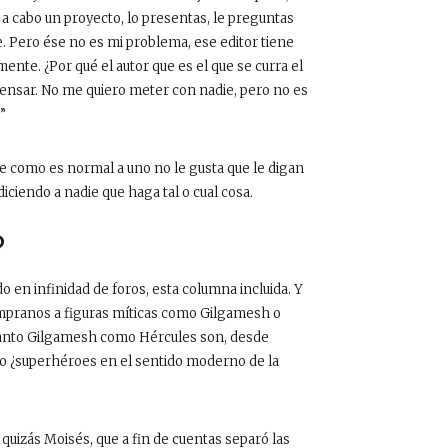
a a cabo un proyecto, lo presentas, le preguntas
de. Pero ése no es mi problema, ese editor tiene
mente. ¿Por qué el autor que es el que se curra el
pensar. No me quiero meter con nadie, pero no es
”
e como es normal a uno no le gusta que le digan
diciendo a nadie que haga tal o cual cosa.
?
o en infinidad de foros, esta columna incluida. Y
mpranos a figuras míticas como Gilgamesh o
ue tanto Gilgamesh como Hércules son, desde
ro ¿superhéroes en el sentido moderno de la
uizás Moisés, que a fin de cuentas separó las