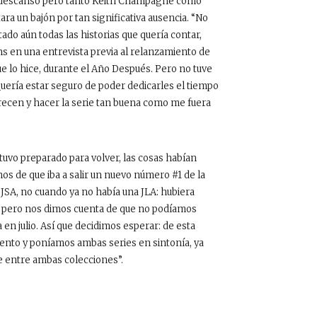
un descanso pero tanto Keith Champagne como
ra un bajón por tan significativa ausencia. “No
tado aún todas las historias que quería contar,
s en una entrevista previa al relanzamiento de
que lo hice, durante el Año Después. Pero no tuve
Quería estar seguro de poder dedicarles el tiempo
recen y hacer la serie tan buena como me fuera
uvo preparado para volver, las cosas habían
mos de que iba a salir un nuevo número #1 de la
 JSA, no cuando ya no había una JLA: hubiera
o pero nos dimos cuenta de que no podíamos
en julio. Así que decidimos esperar: de esta
ento y poníamos ambas series en sintonía, ya
e entre ambas colecciones”.