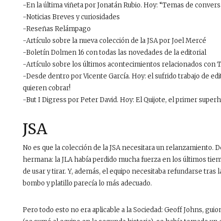
-En la última viñeta por Jonatán Rubio. Hoy: “Temas de conve
-Noticias Breves y curiosidades
-Reseñas Relámpago
-Artículo sobre la nueva colección de la JSA por Joel Mercé
-Boletín Dolmen 16 con todas las novedades de la editorial
-Artículo sobre los últimos acontecimientos relacionados con 
-Desde dentro por Vicente García. Hoy: el sufrido trabajo de edi
quieren cobrar!
-But I Digress por Peter David. Hoy: El Quijote, el primer super
JSA
No es que la colección de la JSA necesitara un relanzamiento. D
hermana: la JLA había perdido mucha fuerza en los últimos tiem
de usar y tirar. Y, además, el equipo necesitaba refundarse tras
bombo y platillo parecía lo más adecuado.
Pero todo esto no era aplicable a la Sociedad: Geoff Johns, guio