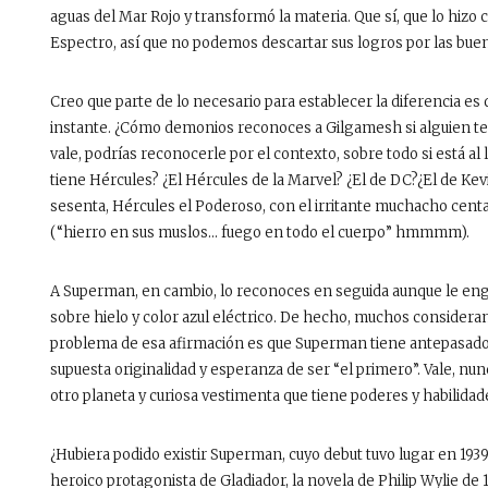
aguas del Mar Rojo y transformó la materia. Que sí, que lo hizo 
Espectro, así que no podemos descartar sus logros por las bue
Creo que parte de lo necesario para establecer la diferencia es 
instante. ¿Cómo demonios reconoces a Gilgamesh si alguien te 
vale, podrías reconocerle por el contexto, sobre todo si está al l
tiene Hércules? ¿El Hércules de la Marvel? ¿El de DC?¿El de Kevi
sesenta, Hércules el Poderoso, con el irritante muchacho cen
(“hierro en sus muslos… fuego en todo el cuerpo” hmmmm).
A Superman, en cambio, lo reconoces en seguida aunque le eng
sobre hielo y color azul eléctrico. De hecho, muchos consider
problema de esa afirmación es que Superman tiene antepasados
supuesta originalidad y esperanza de ser “el primero”. Vale, nu
otro planeta y curiosa vestimenta que tiene poderes y habilidades
¿Hubiera podido existir Superman, cuyo debut tuvo lugar en 193
heroico protagonista de Gladiador, la novela de Philip Wylie de