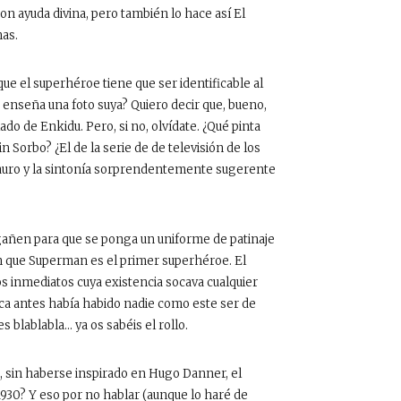
con ayuda divina, pero también lo hace así El
nas.
que el superhéroe tiene que ser identificable al
enseña una foto suya? Quiero decir que, bueno,
ado de Enkidu. Pero, si no, olvídate. ¿Qué pinta
n Sorbo? ¿El de la serie de de televisión de los
tauro y la sintonía sorprendentemente sugerente
añen para que se ponga un uniforme de patinaje
an que Superman es el primer superhéroe. El
 inmediatos cuya existencia socava cualquier
nca antes había habido nadie como este ser de
 blablabla… ya os sabéis el rollo.
9, sin haberse inspirado en Hugo Danner, el
 1930? Y eso por no hablar (aunque lo haré de