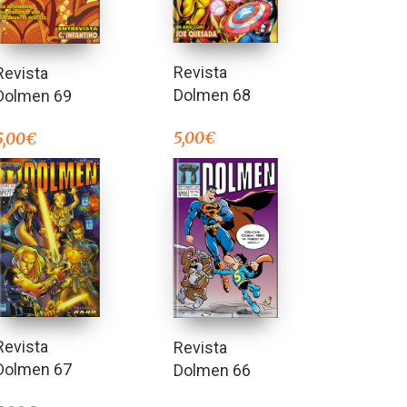
Revista
Revista
Dolmen 68
Dolmen 69
5,00
€
5,00
€
Revista
Revista
Dolmen 67
Dolmen 66