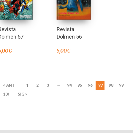
Revista
Revista
Dolmen 57
Dolmen 56
5,00
€
5,00
€
…
< ANT
1
2
3
94
95
96
97
98
99
100
SIG >