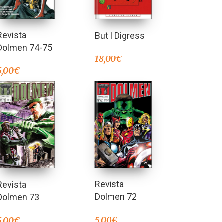
Revista
But I Digress
Dolmen 74-75
18,00
€
5,00
€
Revista
Revista
Dolmen 72
Dolmen 73
5,00
€
5,00
€