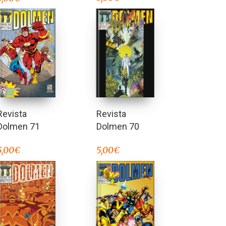
Revista
Revista
Dolmen 71
Dolmen 70
5,00
€
5,00
€