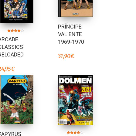
PRÍNCIPE
VALIENTE
Valorado
ARCADE
en
1969-1970
4.00
de 5
CLASSICS
RELOADED
31,90
€
24,95
€
PAPYRUS