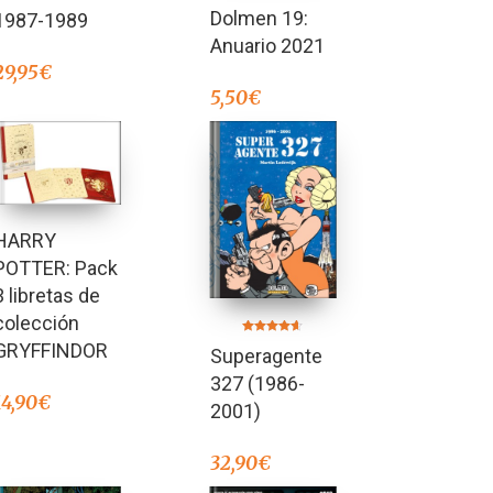
Valorado
Dolmen 19:
1987-1989
en
4.00
de 5
Anuario 2021
29,95
€
5,50
€
HARRY
POTTER: Pack
3 libretas de
colección
Valorado en
GRYFFINDOR
Superagente
4.50
de 5
327 (1986-
14,90
€
2001)
32,90
€