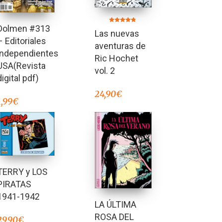
Dolmen #313
Valorado en
Las nuevas
4.67
de 5
– Editoriales
aventuras de
independientes
Ric Hochet
USA(Revista
vol. 2
digital pdf)
24,90
€
1,99
€
TERRY y LOS
PIRATAS
1941-1942
LA ÚLTIMA
ROSA DEL
29,90
€