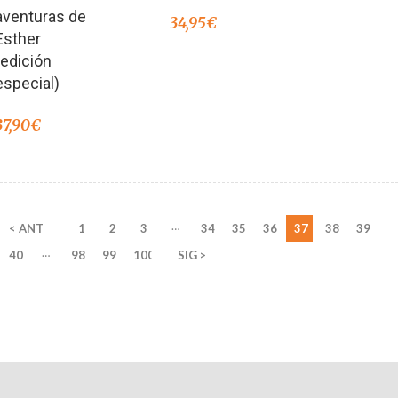
de 5
aventuras de
34,95
€
Esther
(edición
especial)
37,90
€
…
< ANT
1
2
3
34
35
36
37
38
39
…
40
98
99
100
SIG >