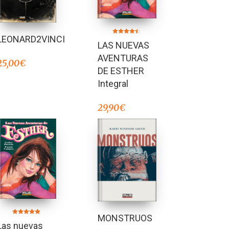
LEONARD2VINCI
Valorado en
LAS NUEVAS
4.33
de 5
AVENTURAS
25,00
€
DE ESTHER
Integral
29,90
€
MONSTRUOS
Valorado en
Las nuevas
5.00