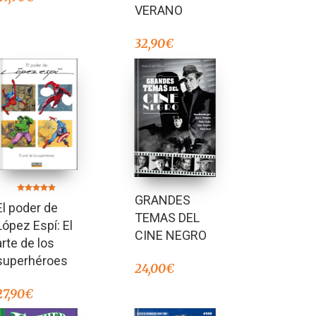
VERANO
32,90
€
GRANDES
Valorado en
El poder de
5.00
de 5
TEMAS DEL
López Espí: El
CINE NEGRO
arte de los
superhéroes
24,00
€
27,90
€