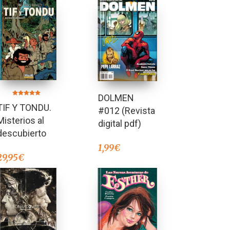
DOLMEN
Valorado en
TIF Y TONDU.
5.00
#012 (Revista
de 5
Misterios al
digital pdf)
descubierto
1,99
€
29,95
€