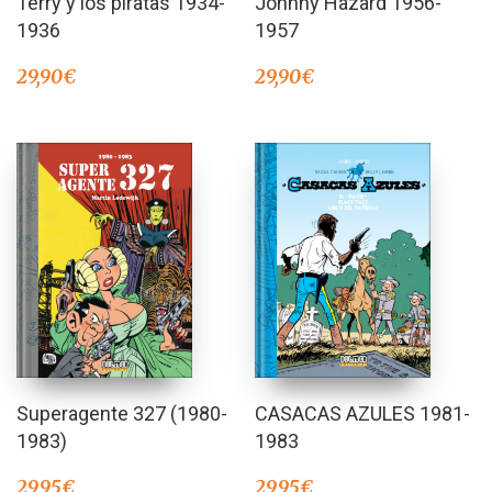
Terry y los piratas 1934-
Johnny Hazard 1956-
1936
1957
29,90
€
29,90
€
Superagente 327 (1980-
CASACAS AZULES 1981-
1983)
1983
29,95
€
29,95
€