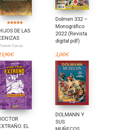
Dolmen 332 –
Monográfico
Valorado en
HIJOS DE LAS
5.00
2022 (Revista
de 5
CENIZAS
digital pdf)
Vicente García
23,90
€
2,00
€
DOLMANN Y
DOCTOR
SUS
EXTRAÑO: EL
MUÑECOS