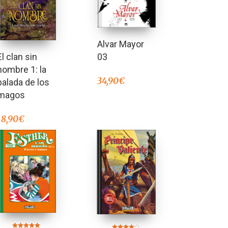
Alvar Mayor
03
El clan sin
nombre 1: la
34,90
€
balada de los
magos
18,90
€