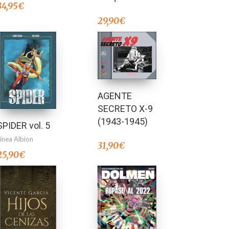
34,95
€
29,90
€
AGENTE
SECRETO X-9
(1943-1945)
SPIDER vol. 5
Línea Albion
31,90
€
25,90
€