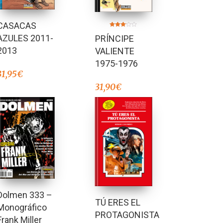
CASACAS
Valorado
AZULES 2011-
PRÍNCIPE
en
3.00
de 5
2013
VALIENTE
1975-1976
31,95
€
31,90
€
Dolmen 333 –
TÚ ERES EL
Monográfico
PROTAGONISTA
Frank Miller