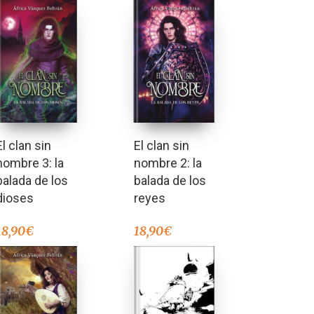
El clan sin
El clan sin
nombre 3: la
nombre 2: la
balada de los
balada de los
dioses
reyes
18,90
€
18,90
€