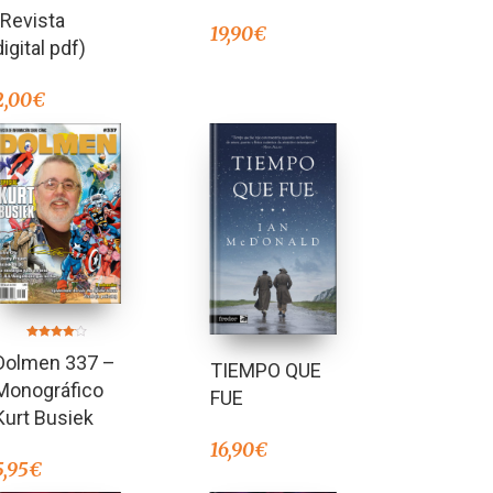
(Revista
19,90
€
digital pdf)
2,00
€
Valorado
Dolmen 337 –
en
TIEMPO QUE
4.00
de 5
Monográfico
FUE
Kurt Busiek
16,90
€
5,95
€