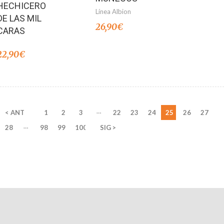
HECHICERO
Línea Albion
DE LAS MIL
26,90
€
CARAS
22,90
€
…
< ANT
1
2
3
22
23
24
25
26
27
…
28
98
99
100
SIG >