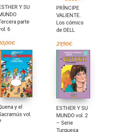
Valorado en
Valorado
ESTHER Y SU
5.00
PRÍNCIPE
en
de 5
4.00
MUNDO
de 5
VALIENTE.
Tercera parte
Los cómics
vol. 6
de DELL
20,00
€
29,90
€
Quena y el
ESTHER Y SU
Sacramús vol.
MUNDO vol. 2
7
– Serie
Turquesa