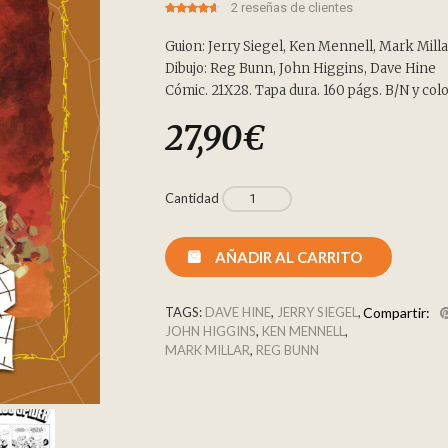
2
reseñas de clientes
4.50
5
2
out of
based on
customer
Guion: Jerry Siegel, Ken Mennell, Mark Milla
ratings
Dibujo: Reg Bunn, John Higgins, Dave Hine
Cómic. 21X28. Tapa dura. 160 págs. B/N y colo
27,90
€
Cantidad
AÑADIR AL CARRITO
TAGS:
DAVE HINE
,
JERRY SIEGEL
,
Compartir:
JOHN HIGGINS
,
KEN MENNELL
,
MARK MILLAR
,
REG BUNN