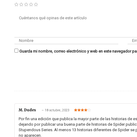
Guarda mi nombre, correo electrónico y web en este navegador pa
M. Dudes
–
18 octubre, 2023
Valorado
en
4
de 5
Por fin una edición que publica la mayor parte de las historias de 
dejando por publicar una buena parte de historias de Spider public
Stupendous Series. Al menos 13 historias diferentes de Spider se p
no aparecen.