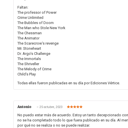
Faltan:
The professor of Power
Crime Unlimited
The Bubbles of Doom
The Man who Stole New York
The Chessman
The Animator
The Scarecrow’s revenge
Mr. Stoneheart
Dr. Argo’s Challenge
The Immortals
The Shriveller
The Melody of Crime
Child’s Play
Todas ellas fueron publicadas en su día por Ediciones Vértice.
Antonio
–
25 octubre, 2023
Valorado en
5
de 5
No puedo estar más de acuerdo. Estoy un tanto decepcionado con 
no se ha completado todo lo que fuera publicado en su día. Al me
por qué no se realiza o no se puede realizar.