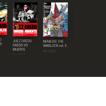
D:
JUEZ DREDD:
NEMESIS THE
JUEZ
IS
DREDD VS
WARLOCK vol. 3
ANDERSON:
MUERTE
SATÁN
09/2025
10/2023
09/2025