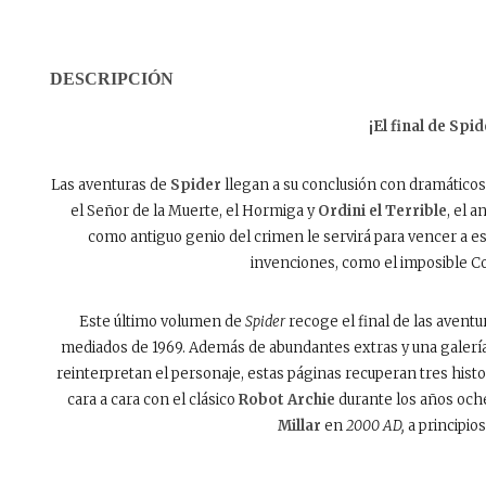
DESCRIPCIÓN
¡El final de Spid
Las aventuras de
Spider
llegan a su conclusión con dramáticos
el Señor de la Muerte, el Hormiga y
Ordini el Terrible
, el a
como antiguo genio del crimen le servirá para vencer a 
invenciones, como el imposible C
Este último volumen de
Spider
recoge el final de las aventu
mediados de 1969. Además de abundantes extras y una galería 
reinterpretan el personaje, estas páginas recuperan tres histor
cara a cara con el clásico
Robot Archie
durante los años oche
Millar
en
2000 AD,
a principios