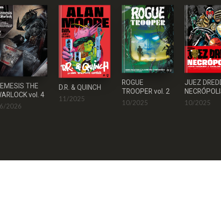
JUEZ DRED
ROGUE
EMESIS THE
D.R. & QUINCH
NECRÓPOL
TROOPER vol. 2
ARLOCK vol. 4
11/2025
10/2025
10/2025
6/2026